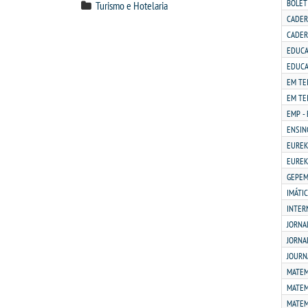
BOLET
Turismo e Hotelaria
CADER
CADER
EDUCA
EDUCA
EM TE
EM TE
EMP -
ENSIN
EUREK
EUREK
GEPE
IMÁTI
INTER
JORNA
JORNA
JOURN
MATEM
MATEM
MATEMÁ