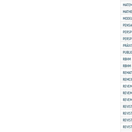
MATEM
MATHE
MODEL
PENSA
PERSP
PERSP
PRÁXI
PUBLI
RBHM
RBHM 
REMAT
REMCI
REVEM
REVEM
REVEM
REVIST
REVIS
REVIS
REVIS