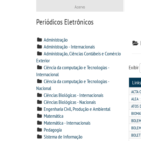
Acervo
Periódicos Eletrônicos
Administração
Administração - Internacionais
Administração, Ciências Contábeis e Comércio
Exterior
Ciência da computação e Tecnologias -
Exibir
Internacional
Ciência da computação e Tecnologias -
Links
Nacional
ACTA C
Ciências Biológicas - Internacionais
ALEA 
Ciências Biológicas - Nacionais
ATOS 
Engenharia Civil, Produção e Ambiental
BIOMA
Matemática
BOLEM
Matemática - Internacionais
BOLEM
Pedagogia
BOLET
Sistema de Informação