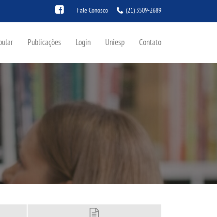
Fale Conosco
(21) 3509-2689
bular
Publicações
Login
Uniesp
Contato