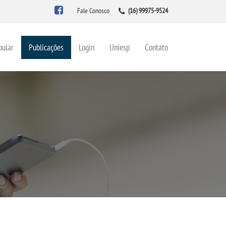
Fale Conosco
(16) 99975-9524
bular
Publicações
Login
Uniesp
Contato