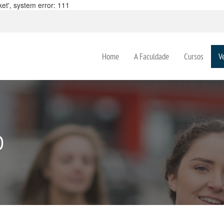
et', system error: 111
Home
A Faculdade
Cursos
V
O