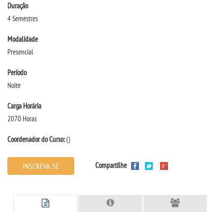
Duração
4 Semestres
TRANSFERÊNCIA
Modalidade
Presencial
SEGUNDA GRADUAÇÃO
Período
MATRÍCULA
Noite
Carga Horária
EDITAL
2070 Horas
EDITAL - ADENDO 1
Coordenador do Curso:
()
PUBLICAÇÕES
Compartilhe
INSCREVA-SE
DESTAQUES
UNIESP NEWS