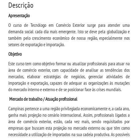
Descrição
LOGIN
Apresentação
O curso de Tecnólogo em Comércio Exterior surge para atender uma
WEBMAIL
demanda social cada dia mais emergente. Isto se deve pela globalização e
também pelo crescimento econômico de nossa região, especialmente nos
setores de exportação e importação.
PORTAL DE ALUNOS
Objetivo
Este curso tem como objetivo formar ou atualizar profissionais para atuar na
PORTAL DE PROFESSORES/ACADÊMICO
área de comércio exterior, com capacidade de analisar as tendências dos
mercados, elaborar estratégias de negócios, gerenciar atividades de
UNIESP
importação e exportação, capazes de adequar as organizações às mutações
do mercado interno e externo e de se posicionar face às crises mundiais.
Mercado de trabalho / Atuação profissional
CONTATO
Campinas pertence a uma região privilegiada economicamente e, a cada ano,
ganha mais projeção no cenário internacional. Assim, profissionais ligados a
IMPRENSA
área de comércio exterior, estão, cada vez mais, sendo requisitados por
empresas que buscam esta projeção no mercado externo ou que têm como
TRABALHE CONOSCO
necessidade a utilização de importados na sua cadeia produtiva. As possíveis