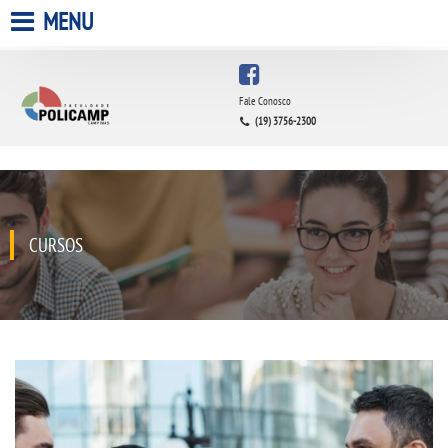
MENU
HOME
Fale Conosco
(19) 3756-2300
A FACULDADE
A UNIESP S.A.
QUEM SOMOS
CURSOS
ESTÁGIOS
INFRAESTRUTURA
BIBLIOTECA