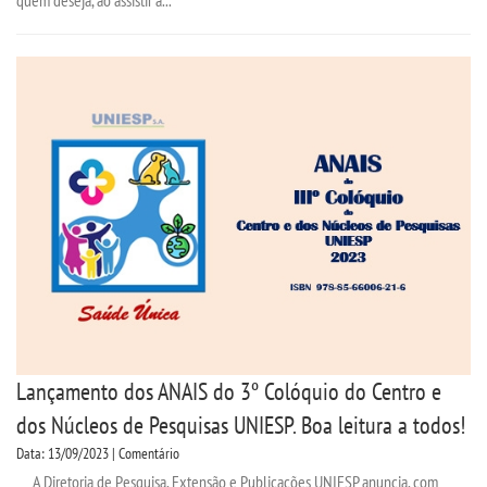
quem deseja, ao assistir a...
LOGIN
WEBMAIL
PORTAL DE ALUNOS
PORTAL DE PROFESSORES/ACADÊMICO
UNIESP
CONTATO
Lançamento dos ANAIS do 3º Colóquio do Centro e
dos Núcleos de Pesquisas UNIESP. Boa leitura a todos!
IMPRENSA
Data: 13/09/2023 | Comentário
A Diretoria de Pesquisa, Extensão e Publicações UNIESP anuncia, com
TRABALHE CONOSCO