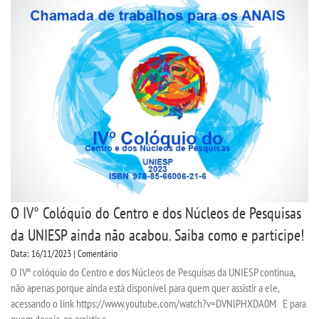
INSCREVA-SE
TRANSFERÊNCIA
SEGUNDA GRADUAÇÃO
MATRÍCULA
EDITAL
PUBLICAÇÕES
O IV° Colóquio do Centro e dos Núcleos de Pesquisas
da UNIESP ainda não acabou. Saiba como e participe!
DESTAQUES
Data: 16/11/2023 | Comentário
O IVº colóquio do Centro e dos Núcleos de Pesquisas da UNIESP continua,
UNIESP NEWS
não apenas porque ainda está disponível para quem quer assistir a ele,
acessando o link https://www.youtube.com/watch?v=DVNlPHXDA0M E para
BLOG CONEXÃO UNIESP