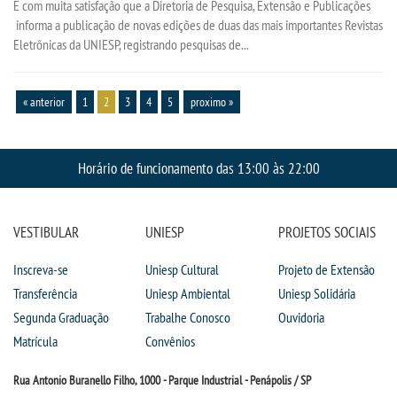
É com muita satisfação que a Diretoria de Pesquisa, Extensão e Publicações
informa a publicação de novas edições de duas das mais importantes Revistas
Eletrônicas da UNIESP, registrando pesquisas de...
« anterior
1
2
3
4
5
proximo »
Horário de funcionamento das 13:00 às 22:00
VESTIBULAR
UNIESP
PROJETOS SOCIAIS
Inscreva-se
Uniesp Cultural
Projeto de Extensão
Transferência
Uniesp Ambiental
Uniesp Solidária
Segunda Graduação
Trabalhe Conosco
Ouvidoria
Matrícula
Convênios
Rua Antonio Buranello Filho, 1000 - Parque Industrial - Penápolis / SP