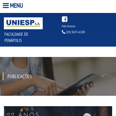
MENU
HOME
Fale Conosco
(18) 3653-6100
FACULDADE DE
A FACULDADE
PENÁPOLIS
A UNIESP S.A.
QUEM SOMOS
PUBLICAÇÕES
ESTÁGIOS
INFRAESTRUTURA
BIBLIOTECA