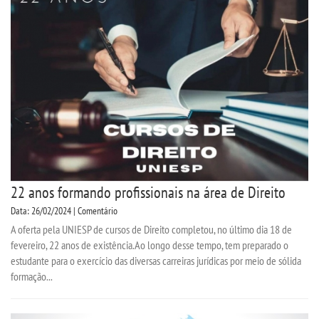
CPA
CPSA
COLAP PROUNI
CURSOS
BACHARELADOS
22 anos formando profissionais na área de Direito
LICENCIATURAS
Data: 26/02/2024 | Comentário
A oferta pela UNIESP de cursos de Direito completou, no último dia 18 de
fevereiro, 22 anos de existência.Ao longo desse tempo, tem preparado o
TECNOLÓGICOS
estudante para o exercício das diversas carreiras jurídicas por meio de sólida
formação...
VESTIBULAR