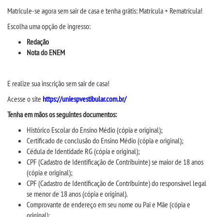
CPA
Matricule-se agora sem sair de casa e tenha grátis:
M
atrícula +
R
ematr
í
cula!
Escolha
um
a opção de ingresso:
CPSA
Redação
Nota do ENEM
COLAP PROUNI
E realize sua inscrição sem sair de casa!
CURSOS
Acesse
o site
https://uniespvestibular.com.br/
BACHARELADOS
Tenha em mãos os
seguintes documentos:
H
istórico Escolar do Ensino Médio (cópia e original);
LICENCIATURAS
Certificado de conclusão do Ensino Médio (cópia e original);
Cédula de Identidade RG (cópia e original);
CPF (Cadastro de Identificação de Contribuinte) se maior de 18 anos
TECNOLÓGICOS
(cópia e original);
CPF (Cadastro de Identificação de Contribuinte) do responsável legal
se menor de 18 anos (cópia e original).
VESTIBULAR
Comprovante de endereço em seu nome ou Pai e Mãe (cópia e
original);