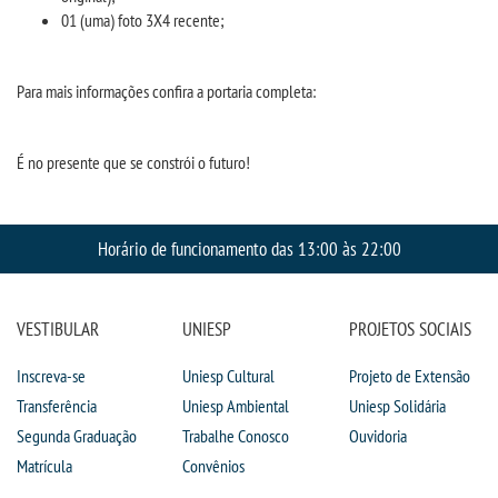
INSCREVA-SE
01 (uma) foto 3X4 recente;
TRANSFERÊNCIA
Para mais informações confira a portaria completa:
SEGUNDA GRADUAÇÃO
É no presente que se constrói o futuro!
MATRÍCULA
Horário de funcionamento das 13:00 às 22:00
EDITAL
PUBLICAÇÕES
VESTIBULAR
UNIESP
PROJETOS SOCIAIS
Inscreva-se
Uniesp Cultural
Projeto de Extensão
DESTAQUES
Transferência
Uniesp Ambiental
Uniesp Solidária
Segunda Graduação
Trabalhe Conosco
Ouvidoria
UNIESP NEWS
Matrícula
Convênios
BLOG CONEXÃO UNIESP