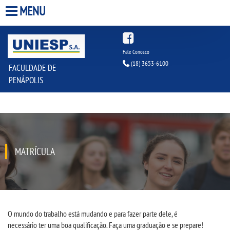
MENU
HOME
Fale Conosco
(18) 3653-6100
FACULDADE DE
A FACULDADE
PENÁPOLIS
A UNIESP S.A.
QUEM SOMOS
MATRÍCULA
ESTÁGIOS
INFRAESTRUTURA
BIBLIOTECA
O mundo do trabalho está mudando e para fazer parte dele, é
necessário
ter
uma boa qualificação
.
Faça
uma
graduação
e se prepare!