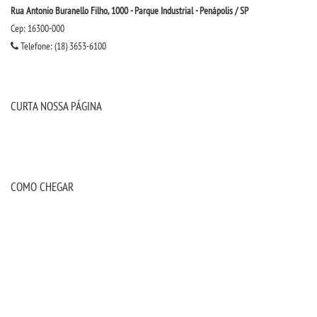
Rua Antonio Buranello Filho, 1000 - Parque Industrial - Penápolis / SP
Cep: 16300-000
LOGIN
Telefone: (18) 3653-6100
WEBMAIL
CURTA NOSSA PÁGINA
PORTAL DE ALUNOS
PORTAL DE PROFESSORES/ACADÊMICO
COMO CHEGAR
UNIESP
CONTATO
IMPRENSA
TRABALHE CONOSCO