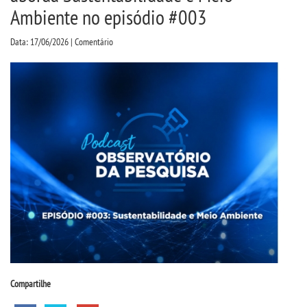
CPA
Ambiente no episódio #003
Data: 17/06/2026 | Comentário
CPSA
PROUNI
CURSOS
BACHARELADOS
LICENCIATURAS
TECNOLÓGICOS
MENSALIDADES
Compartilhe