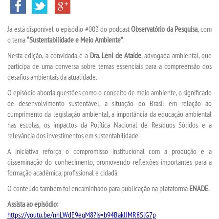
VESTIBULAR
Já está disponível o episódio #003 do podcast
Observatório da Pesquisa
, com
INSCREVA-SE
o tema
“Sustentabilidade e Meio Ambiente”
.
Nesta edição, a convidada é a
Dra. Leni de Ataíde
, advogada ambiental, que
TRANSFERÊNCIA
participa de uma conversa sobre temas essenciais para a compreensão dos
desafios ambientais da atualidade.
SEGUNDA GRADUAÇÃO
O episódio aborda questões como o conceito de meio ambiente, o significado
de desenvolvimento sustentável, a situação do Brasil em relação ao
MATRÍCULA
cumprimento da legislação ambiental, a importância da educação ambiental
nas escolas, os impactos da Política Nacional de Resíduos Sólidos e a
relevância dos investimentos em sustentabilidade.
EDITAL
A iniciativa reforça o compromisso institucional com a produção e a
disseminação do conhecimento, promovendo reflexões importantes para a
EDITAL - ADENDO 1
formação acadêmica, profissional e cidadã.
O conteúdo também foi encaminhado para publicação na plataforma
ENADE
.
PUBLICAÇÕES
Assista ao episódio:
https://youtu.be/nnLWdE9egM8?is=b94BakIJMR8SlG7p
DESTAQUES