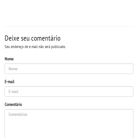
REVISTA @REÓPAGO JURÍDICO
UNIESP NEWS
Deixe seu comentário
Seu endereço de e-mail não será publicado.
LOGIN
Nome
WEBMAIL
E-mail
PORTAL DE ALUNOS
PORTAL DE PROFESSORES/ACADÊMICO
Comentário
UNIESP
CONTATO