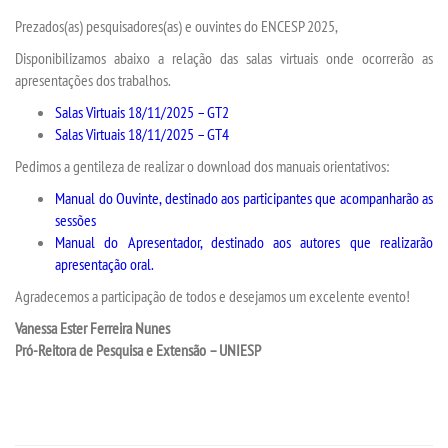
VESTIBULAR
Prezados(as) pesquisadores(as) e ouvintes do ENCESP 2025,
Disponibilizamos abaixo a relação das salas virtuais onde ocorrerão as
INSCREVA-SE
apresentações dos trabalhos.
Salas Virtuais 18/11/2025 – GT2
TRANSFERÊNCIA
Salas Virtuais 18/11/2025 – GT4
Pedimos a gentileza de realizar o download dos manuais orientativos:
SEGUNDA GRADUAÇÃO
Manual do Ouvinte, destinado aos participantes que acompanharão as
sessões
MATRÍCULA
Manual do Apresentador, destinado aos autores que realizarão
apresentação oral.
EDITAL
Agradecemos a participação de todos e desejamos um excelente evento!
Vanessa Ester Ferreira Nunes
EDITAL - ADENDO 1
Pró-Reitora de Pesquisa e Extensão – UNIESP
PUBLICAÇÕES
DESTAQUES