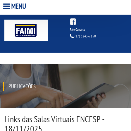
MENU
HOME
Fale Conosco
(17) 3243-7150
A FACULDADE
A UNIESP S.A.
QUEM SOMOS
PUBLICAÇÕES
INFRAESTRUTURA
ESTÁGIOS
Links das Salas Virtuais ENCESP -
BIBLIOTECA
18/11/2025