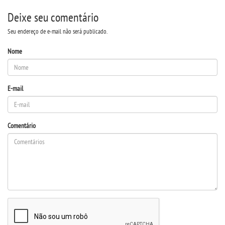
Deixe seu comentário
REVISTA @REÓPAGO JURÍDICO
Seu endereço de e-mail não será publicado.
Nome
UNIESP NEWS
LOGIN
E-mail
WEBMAIL
Comentário
PORTAL DE ALUNOS
PORTAL DE PROFESSORES/ACADÊMICO
UNIESP
CONTATO