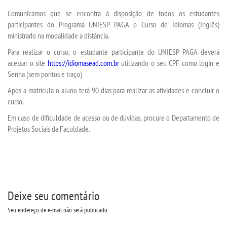
INSCREVA-SE
Comunicamos que se encontra à disposição de todos os estudantes
participantes do Programa UNIESP PAGA o
Curso de Idiomas (Inglês)
TRANSFERÊNCIA
ministrado na modalidade a distância.
Para realizar o curso, o estudante participante do UNIESP PAGA deverá
SEGUNDA GRADUAÇÃO
acessar o site
https://idiomasead.com.br
utilizando o seu CPF como login e
Senha (sem pontos e traço)
MATRÍCULA
Após a matrícula o aluno terá 90 dias para realizar as atividades e concluir o
curso.
EDITAL
Em caso de dificuldade de acesso ou de dúvidas, procure o Departamento de
Projetos Sociais da Faculdade.
PUBLICAÇÕES
DESTAQUES
Deixe seu comentário
UNIESP NEWS
Seu endereço de e-mail não será publicado.