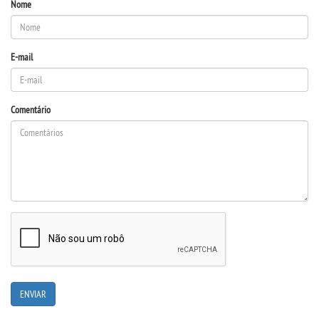
LOGIN
Nome
WEBMAIL
E-mail
PORTAL DE ALUNOS
Comentário
PORTAL DE PROFESSORES/ACADÊMICO
UNIESP
CONTATO
IMPRENSA
TRABALHE CONOSCO
OUVIDORIA