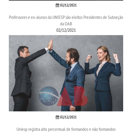
02/12/2021
LOGIN
Professores e ex-alunos da UNIESP são eleitos Presidentes de Subseção
da OAB
WEBMAIL
02/12/2021
PORTAL DE ALUNOS
PORTAL DE PROFESSORES/ACADÊMICO
UNIESP
CONTATO
IMPRENSA
02/12/2021
TRABALHE CONOSCO
Uniesp registra alto percentual de formandos e não formandos