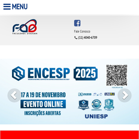
MENU
HOME
Fale Conosco
(11) 4040-6709
A FACULDADE
Previous
Next
A UNIESP S.A.
QUEM SOMOS
ESTÁGIOS
INFRAESTRUTURA
BIBLIOTECA