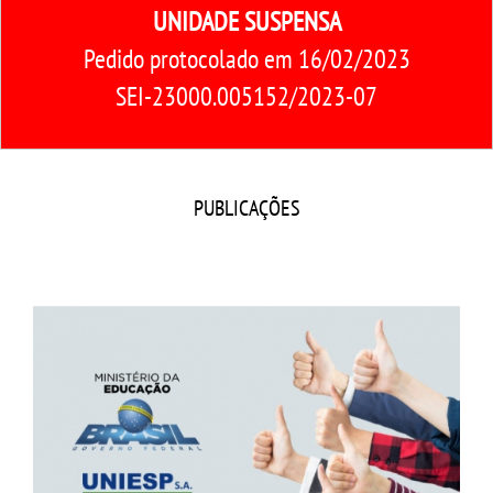
CPA
UNIDADE SUSPENSA
Pedido protocolado em 16/02/2023
CPSA
SEI-23000.005152/2023-07
PROUNI
CURSOS
PUBLICAÇÕES
BACHARELADOS
LICENCIATURAS
TECNOLÓGICOS
VESTIBULAR
INSCREVA-SE