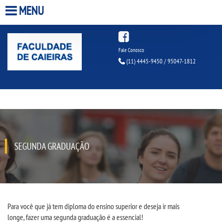
MENU
HOME
Fale Conosco
(11) 4445-9450 / 95047-1812
A FACULDADE
A UNIESP S.A.
QUEM SOMOS
SEGUNDA GRADUAÇÃO
ESTÁGIOS
INFRAESTRUTURA
BIBLIOTECA
Para
você
que
já tem diploma do ensino superior
e
deseja ir mais
longe,
fazer
uma segunda graduação é
a
essencial!