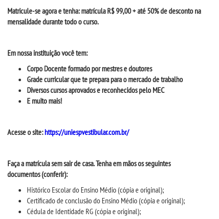
CPA
Matricule-se agora e tenha: matrícula R$ 99,00 + até 50% de desconto na
mensalidade durante todo o curso.
CPSA
Em nossa instituição você tem:
PROUNI
Corpo Docente formado por mestres e doutores
Grade curricular que te prepara
para o mercado de trabalho
FIES
Diversos cursos aprovados e reconhecidos pelo MEC
E muito mais!
CURSOS
Acesse
o site:
https://uniespvestibular.com.br/
BACHARELADOS
Faça a matrícula sem sair de casa. Tenha em mãos os seguintes
LICENCIATURAS
documentos
(conferir)
:
H
istórico Escolar do Ensino Médio (cópia e original);
VESTIBULAR
Certificado de conclusão do Ensino Médio (cópia e original);
Cédula de Identidade RG (cópia e original);