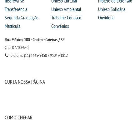
Inscreva-se
Uniesp Cultural
Projeto de Extensão
Transferência
Uniesp Ambiental
Uniesp Solidária
Segunda Graduação
Trabalhe Conosco
Ouvidoria
REPOSITÓRIO
Matrícula
Convênios
PDI
Rua México, 100 - Centro - Caieiras / SP
Cep: 07700-630
REGULAMENTOS
Telefone: (11) 4445-9450 / 95047-1812
REGIMENTOS
CURTA NOSSA PÁGINA
DISCENTES
MANUAIS
COMO CHEGAR
MONITORIA
RESOLUÇÕES