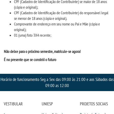
CPF (Cadastro de Identificação de Contribuinte) se maior de 18 anos
INSCREVA-SE
(cópia e original);
CPF (Cadastro de Identificação de Contribuinte) do responsável legal
TRANSFERÊNCIA
se menor de 18 anos (cópia e original).
Comprovante de endereço em seu nome ou Pai e Mãe (cópia e
original);
SEGUNDA GRADUAÇÃO
01 (uma) foto 3X4 recente;
MATRÍCULA
Não deixe para o próximo
semestre,
matricule-se agora!
EDITAL
É no presente que se constrói o futuro
EDITAL - ADENDO 1
Horário de funcionamento Seg a Sex das 09:00 às 21:00 e aos Sábados das
09:00 as 12:00
PUBLICAÇÕES
DESTAQUES
VESTIBULAR
UNIESP
PROJETOS SOCIAIS
UNIESP NEWS