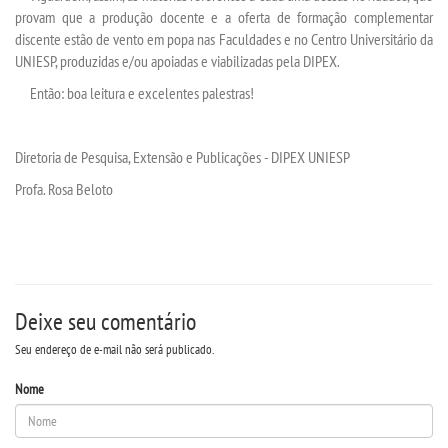
provam que a produção docente e a oferta de formação complementar
discente estão de vento em popa nas Faculdades e no Centro Universitário da
PORTARIAS
UNIESP, produzidas e/ou apoiadas e viabilizadas pela DIPEX.
Então: boa leitura e excelentes palestras!
LOGIN
WEBMAIL
Diretoria de Pesquisa, Extensão e Publicações - DIPEX UNIESP
Profa. Rosa Beloto
PORTAL DE ALUNOS
PORTAL DE PROFESSORES/ACADÊMICO
Deixe seu comentário
UNIESP
Seu endereço de e-mail não será publicado.
CONTATO
Nome
IMPRENSA