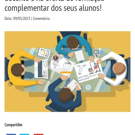
CPA
complementar dos seus alunos!
Data: 09/05/2023 | Comentário
CPSA
PROUNI
FIES
CURSOS
BACHARELADOS
LICENCIATURAS
VESTIBULAR
Compartilhe