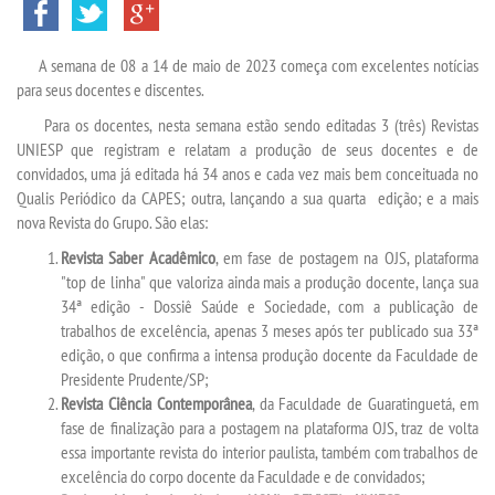
INSCREVA-SE
A semana de 08 a 14 de maio de 2023 começa com excelentes notícias
TRANSFERÊNCIA
para seus docentes e discentes.
Para os docentes, nesta semana estão sendo editadas 3 (três) Revistas
SEGUNDA GRADUAÇÃO
UNIESP que registram e relatam a produção de seus docentes e de
convidados, uma já editada há 34 anos e cada vez mais bem conceituada no
MATRÍCULA
Qualis Periódico da CAPES; outra, lançando a sua quarta edição; e a mais
nova Revista do Grupo. São elas:
EDITAL
Revista Saber Acadêmico
, em fase de postagem na OJS, plataforma
"top de linha" que valoriza ainda mais a produção docente, lança sua
34ª edição - Dossiê Saúde e Sociedade, com a publicação de
EDITAL - ADENDO 1
trabalhos de excelência, apenas 3 meses após ter publicado sua 33ª
edição, o que confirma a intensa produção docente da Faculdade de
PUBLICAÇÕES
Presidente Prudente/SP;
Revista Ciência Contemporânea
, da Faculdade de Guaratinguetá, em
fase de finalização para a postagem na plataforma OJS, traz de volta
DESTAQUES
essa importante revista do interior paulista, também com trabalhos de
excelência do corpo docente da Faculdade e de convidados;
UNIESP NEWS