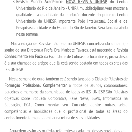
Revista Mundo Acadêmico
:
NOVA REVISTA UNIESP
do Centro
Universitário do Rio de Janeiro - UNIRJ. multidisciplinar, vem mostrar a
qualidade e a quantidade da produção docente do primeiro Centro
REPOSITÓRIO
Universitário da UNIESP, importante Polo Intelectual, Social e de
Pesquisas da cidade e do Estado do Rio de Janeiro. Será lançada ainda
PDI
nesta semana.
Mas a edição de Revistas não para na UNIESP: concretizando um antigo
REGULAMENTOS
sonho de sua Diretora, a Profa. Dra. Marisete Tavares, está nascendo a
Revista
Conhecimento em Foco
, da Faculdade de Colinas do Tocantins e, prova disso,
é a sua chamada de artigos que já está sendo postada em todos os sites das
REGIMENTOS
IES UNIESP.
Nesta semana de ouro, também está sendo lançado o
Ciclo de Palestras de
DISCENTES
Formação Profissional Complementar
a todos os alunos, colaboradores,
parceiros e membros da comunidade de todas as IES UNIESP. São Palestras
MANUAIS
objetivas sobre Etiqueta Corporativa, Fake News, LGPD, Informática na
Educação, ECA, Como montar seu Currículo, dentre outras, sobre
competências e habilidades que o profissional de todas as áreas do
MONITORIA
conhecimento tem que dominar na rotina de suas atividades.
RESOLUÇÕES
Aguardem, assim, as matérias referentes a cada uma dessas novidades, que