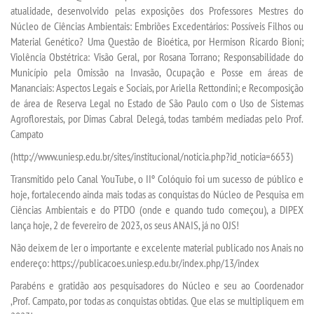
atualidade, desenvolvido pelas exposições dos Professores Mestres do
Núcleo de Ciências Ambientais: Embriões Excedentários: Possíveis Filhos ou
PORTARIAS
Material Genético? Uma Questão de Bioética, por Hermison Ricardo Bioni;
Violência Obstétrica: Visão Geral, por Rosana Torrano; Responsabilidade do
LOGIN
Município pela Omissão na Invasão, Ocupação e Posse em áreas de
Mananciais: Aspectos Legais e Sociais, por Ariella Rettondini; e Recomposição
de área de Reserva Legal no Estado de São Paulo com o Uso de Sistemas
WEBMAIL
Agroflorestais, por Dimas Cabral Delegá, todas também mediadas pelo Prof.
Campato
PORTAL DE ALUNOS
(http://www.uniesp.edu.br/sites/institucional/noticia.php?id_noticia=6653)
Transmitido pelo Canal YouTube, o IIº Colóquio foi um sucesso de público e
PORTAL DE PROFESSORES/ACADÊMICO
hoje, fortalecendo ainda mais todas as conquistas do Núcleo de Pesquisa em
Ciências Ambientais e do PTDO (onde e quando tudo começou), a DIPEX
lança hoje, 2 de fevereiro de 2023, os seus ANAIS, já no OJS!
UNIESP
Não deixem de ler o importante e excelente material publicado nos Anais no
endereço: https://publicacoes.uniesp.edu.br/index.php/13/index
CONTATO
Parabéns e gratidão aos pesquisadores do Núcleo e seu ao Coordenador
,Prof. Campato, por todas as conquistas obtidas. Que elas se multipliquem em
IMPRENSA