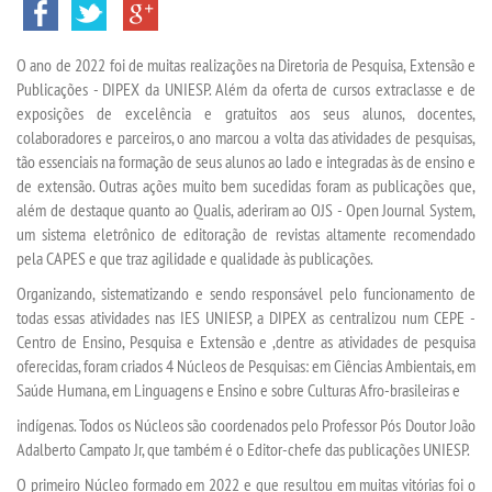
INSCREVA-SE
O ano de 2022 foi de muitas realizações na Diretoria de Pesquisa, Extensão e
TRANSFERÊNCIA
Publicações - DIPEX da UNIESP. Além da oferta de cursos extraclasse e de
exposições de excelência e gratuitos aos seus alunos, docentes,
SEGUNDA GRADUAÇÃO
colaboradores e parceiros, o ano marcou a volta das atividades de pesquisas,
tão essenciais na formação de seus alunos ao lado e integradas às de ensino e
de extensão. Outras ações muito bem sucedidas foram as publicações que,
MATRÍCULA
além de destaque quanto ao Qualis, aderiram ao OJS - Open Journal System,
um sistema eletrônico de editoração de revistas altamente recomendado
EDITAL
pela CAPES e que traz agilidade e qualidade às publicações.
Organizando, sistematizando e sendo responsável pelo funcionamento de
EDITAL - ADENDO 1
todas essas atividades nas IES UNIESP, a DIPEX as centralizou num CEPE -
Centro de Ensino, Pesquisa e Extensão e ,dentre as atividades de pesquisa
oferecidas, foram criados 4 Núcleos de Pesquisas: em Ciências Ambientais, em
PUBLICAÇÕES
Saúde Humana, em Linguagens e Ensino e sobre Culturas Afro-brasileiras e
indígenas. Todos os Núcleos são coordenados pelo Professor Pós Doutor João
DESTAQUES
Adalberto Campato Jr, que também é o Editor-chefe das publicações UNIESP.
O primeiro Núcleo formado em 2022 e que resultou em muitas vitórias foi o
UNIESP NEWS