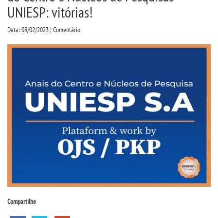
CPA
UNIESP: vitórias!
Data: 03/02/2023 | Comentário
CPSA
PROUNI
FIES
CURSOS
BACHARELADOS
LICENCIATURAS
VESTIBULAR
Compartilhe