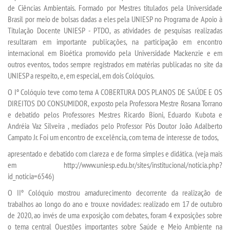
de Ciências Ambientais. Formado por Mestres titulados pela Universidade
Brasil por meio de bolsas dadas a eles pela UNIESP no Programa de Apoio à
REPOSITÓRIO
Titulação Docente UNIESP - PTDO, as atividades de pesquisas realizadas
resultaram em importante publicações, na participação em encontro
internacional em Bioética promovido pela Universidade Mackenzie e em
PDI
outros eventos, todos sempre registrados em matérias publicadas no site da
UNIESP a respeito, e, em especial, em dois Colóquios.
REGULAMENTOS
O Iº Colóquio teve como tema A COBERTURA DOS PLANOS DE SAÚDE E OS
DIREITOS DO CONSUMIDOR, exposto pela Professora Mestre Rosana Torrano
REGIMENTOS
e debatido pelos Professores Mestres Ricardo Bioni, Eduardo Kubota e
Andréia Vaz Silveira , mediados pelo Professor Pós Doutor João Adalberto
Campato Jr. Foi um encontro de excelência, com tema de interesse de todos,
DISCENTES
apresentado e debatido com clareza e de forma simples e didática. (veja mais
em http://www.uniesp.edu.br/sites/institucional/noticia.php?
MANUAIS
id_noticia=6546)
O IIº Colóquio mostrou amadurecimento decorrente da realização de
MONITORIA
trabalhos ao longo do ano e trouxe novidades: realizado em 17 de outubro
de 2020, ao invés de uma exposição com debates, foram 4 exposições sobre
RESOLUÇÕES
o tema central Questões importantes sobre Saúde e Meio Ambiente na