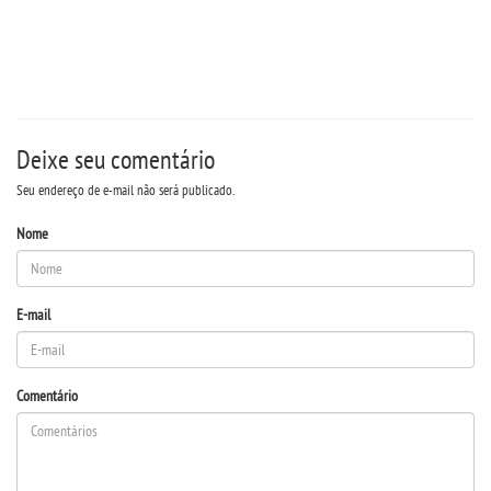
REPOSITÓRIO
PDI
Deixe seu comentário
REGULAMENTOS
Seu endereço de e-mail não será publicado.
Nome
REGIMENTOS
DISCENTES
E-mail
MANUAIS
Comentário
MONITORIA
RESOLUÇÕES