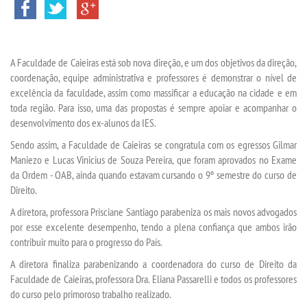
INSCREVA-SE
TRANSFERÊNCIA
A Faculdade de Caieiras está sob nova direção, e um dos objetivos da direção,
coordenação, equipe administrativa e professores é demonstrar o nível de
SEGUNDA GRADUAÇÃO
excelência da faculdade, assim como massificar a educação na cidade e em
toda região. Para isso, uma das propostas é sempre apoiar e acompanhar o
MATRÍCULA
desenvolvimento dos ex-alunos da IES.
Sendo assim, a Faculdade de Caieiras se congratula com os egressos Gilmar
EDITAL
Maniezo e Lucas Vinicius de Souza Pereira, que foram aprovados no Exame
da Ordem - OAB, ainda quando estavam cursando o 9º semestre do curso de
Direito.
EDITAL - ADENDO 1
A diretora, professora Prisciane Santiago parabeniza os mais novos advogados
por esse excelente desempenho, tendo a plena confiança que ambos irão
PUBLICAÇÕES
contribuir muito para o progresso do País.
A diretora finaliza parabenizando a coordenadora do curso de Direito da
DESTAQUES
Faculdade de Caieiras, professora Dra. Eliana Passarelli e todos os professores
do curso pelo primoroso trabalho realizado.
UNIESP NEWS