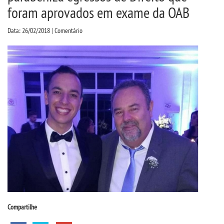
CPA
foram aprovados em exame da OAB
Data: 26/02/2018 | Comentário
CPSA
PROUNI
FIES
CURSOS
BACHARELADOS
LICENCIATURAS
VESTIBULAR
Compartilhe