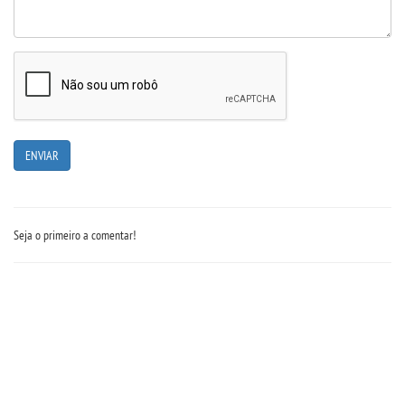
PORTARIAS
LOGIN
WEBMAIL
PORTAL DE ALUNOS
Seja o primeiro a comentar!
PORTAL DE PROFESSORES/ACADÊMICO
UNIESP
CONTATO
IMPRENSA