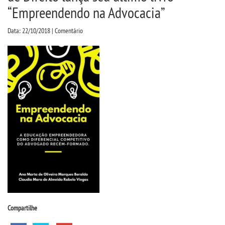
CPSA
“Empreendendo na Advocacia”
Data: 22/10/2018 | Comentário
PROUNI
FIES
MANUAIS, PORTARIAS E
MENSALIDADES
CURSOS
BACHARELADOS
LICENCIATURAS
Compartilhe
TECNOLÓGICOS