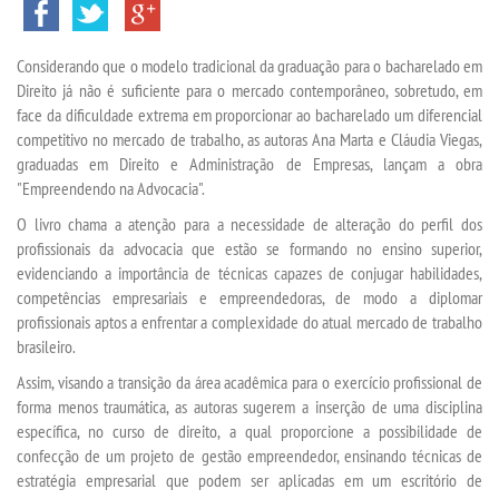
MENSALIDADES
Considerando que o modelo tradicional da graduação para o bacharelado em
Direito já não é suficiente para o mercado contemporâneo, sobretudo, em
VESTIBULAR
face da dificuldade extrema em proporcionar ao bacharelado um diferencial
competitivo no mercado de trabalho, as autoras Ana Marta e Cláudia Viegas,
INSCREVA-SE
graduadas em Direito e Administração de Empresas, lançam a obra
"Empreendendo na Advocacia".
TRANSFERÊNCIA
O livro chama a atenção para a necessidade de alteração do perfil dos
profissionais da advocacia que estão se formando no ensino superior,
evidenciando a importância de técnicas capazes de conjugar habilidades,
SEGUNDA GRADUAÇÃO
competências empresariais e empreendedoras, de modo a diplomar
profissionais aptos a enfrentar a complexidade do atual mercado de trabalho
MATRÍCULA
brasileiro.
Assim, visando a transição da área acadêmica para o exercício profissional de
EDITAL
forma menos traumática, as autoras sugerem a inserção de uma disciplina
específica, no curso de direito, a qual proporcione a possibilidade de
confecção de um projeto de gestão empreendedor, ensinando técnicas de
PUBLICAÇÕES
estratégia empresarial que podem ser aplicadas em um escritório de