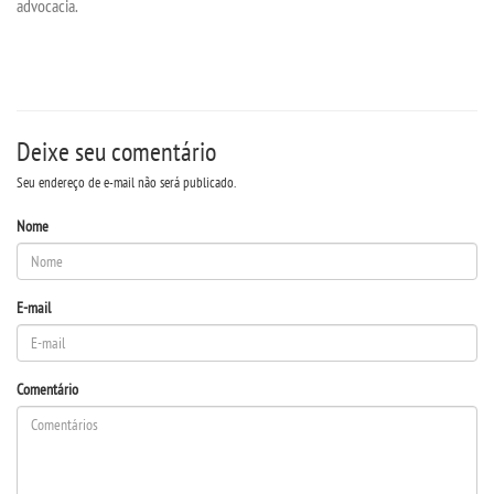
advocacia.
DESTAQUES
REVISTA FACULDADE DE BELO
HORIZONTE
Deixe seu comentário
UNIESP NEWS
Seu endereço de e-mail não será publicado.
Nome
BLOG CONEXÃO UNIESP
LOGIN
E-mail
WEBMAIL
Comentário
PORTAL DE ALUNOS
PORTAL DE PROFESSORES/ACADÊMICO