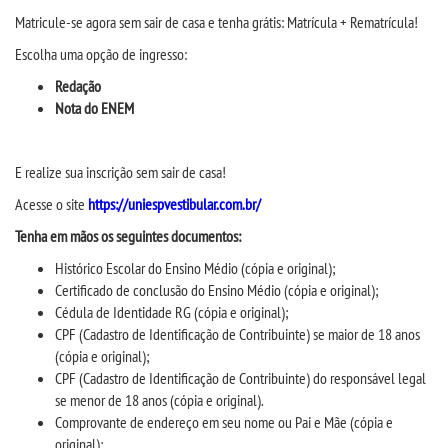
CPSA
Matricule-se agora sem sair de casa e tenha grátis:
M
atrícula +
R
ematr
í
cula!
Escolha
um
a opção de ingresso:
PROUNI
Redação
Nota do ENEM
FIES
E realize sua inscrição sem sair de casa!
MANUAIS, PORTARIAS E
MENSALIDADES
Acesse
o site
https://uniespvestibular.com.br/
Tenha em mãos os
seguintes documentos:
CURSOS
H
istórico Escolar do Ensino Médio (cópia e original);
Certificado de conclusão do Ensino Médio (cópia e original);
Cédula de Identidade RG (cópia e original);
BACHARELADOS
CPF (Cadastro de Identificação de Contribuinte) se maior de 18 anos
(cópia e original);
LICENCIATURAS
CPF (Cadastro de Identificação de Contribuinte) do responsável legal
se menor de 18 anos (cópia e original).
Comprovante de endereço em seu nome ou Pai e Mãe (cópia e
TECNOLÓGICOS
original);