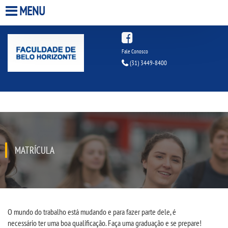
MENU
HOME
Fale Conosco
(31) 3449-8400
A FACULDADE
A UNIESP S.A.
QUEM SOMOS
MATRÍCULA
INFRAESTRUTURA
BIBLIOTECA
CPA
O mundo do trabalho está mudando e para fazer parte dele, é
necessário
ter
uma boa qualificação
.
Faça
uma
graduação
e se prepare!