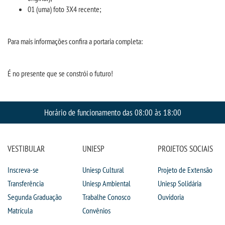
01 (uma) foto 3X4 recente;
MENSALIDADES
Para mais informações confira a portaria completa:
VESTIBULAR
INSCREVA-SE
É no presente que se constrói o futuro!
TRANSFERÊNCIA
Horário de funcionamento das 08:00 às 18:00
SEGUNDA GRADUAÇÃO
VESTIBULAR
UNIESP
PROJETOS SOCIAIS
MATRÍCULA
Inscreva-se
Uniesp Cultural
Projeto de Extensão
EDITAL
Transferência
Uniesp Ambiental
Uniesp Solidária
Segunda Graduação
Trabalhe Conosco
Ouvidoria
PUBLICAÇÕES
Matrícula
Convênios