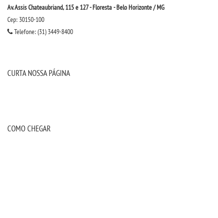
Av. Assis Chateaubriand, 115 e 127 - Floresta - Belo Horizonte / MG
DESTAQUES
Cep: 30150-100
Telefone: (31) 3449-8400
REVISTA FACULDADE DE BELO
HORIZONTE
CURTA NOSSA PÁGINA
UNIESP NEWS
BLOG CONEXÃO UNIESP
COMO CHEGAR
LOGIN
WEBMAIL
PORTAL DE ALUNOS
PORTAL DE PROFESSORES/ACADÊMICO