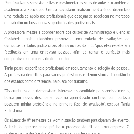
Para finalizar o semestre letivo e movimentar as salas de aulas e o ambiente
acadêmico, a Faculdade Centro Paulistano realizou no dia 6 de dezembro
uma rodada de apoio aos profissionais que desejam se recolocar no mercado
SEGUNDA GRADUAÇÃO
de trabalho ou buscar novas oportunidades profissionais.
A professora, mestre e coordenadora dos cursos de Administração e Ciências
MATRÍCULA
Contábeis, Tania Fukushima promoveu uma rodada de avaliações de
currículos de todos profissionais, alunos ou não da IES. Após, eles receberam
EDITAL
feedbacks em uma entrevista pessoal afim de tornar o currículo mais
competitivo para o mercado de trabalho.
PUBLICAÇÕES
Tania possui experiência profissional em recrutamento e seleção de pessoal.
A professora deu dicas para vários profissionais e demonstrou a importância
dos estudos como diferencial na busca por trabalho.
DESTAQUES
“Os currículos que demonstram interesse do candidato pelo conhecimento,
busca por novos desafios e foco no aprendizado continuo com certeza
REVISTAS ELETRÔNICAS
possuem minha preferência na primeira fase de avaliação”, explica Tania
Fukushima.
REVISTA TRANSVERSAL
Os alunos do 8º semestre de Administração também participaram do evento.
A ideia foi apresentar na prática o processo de RH de uma empresa. O
UNIESP NEWS
professor e mestre Sandra Martini, apoio e coordenou a ação.