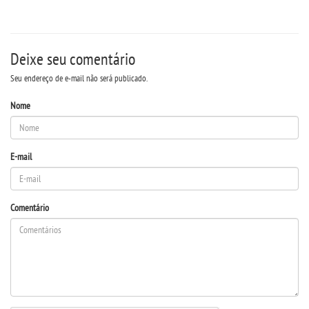
RESOLUÇÕES
Deixe seu comentário
RELATOS
Seu endereço de e-mail não será publicado.
LOGIN
Nome
WEBMAIL
E-mail
PORTAL DE ALUNOS
Comentário
PORTAL DE PROFESSORES/ACADÊMICO
UNIESP
CONTATO