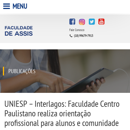
MENU
HOME
Fale Conosco
A FACULDADE
(18) 99679-7913
A UNIESP S.A.
QUEM SOMOS
PUBLICAÇÕES
INFRAESTRUTURA
BIBLIOTECA
UNIESP – Interlagos: Faculdade Centro
Paulistano realiza orientação
CPA
profissional para alunos e comunidade