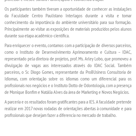
Os participantes também tiveram a oportunidade de conhecer as instalações
REPOSITÓRIO
da Faculdade Centro Paulistano Interlagos durante a visita e tomar
conhecimento da importância do ambiente universitário para sua formação.
Principalmente ao visitar as exposições de materiais produzidos pelos alunos
MANUAIS
durante sua etapa acadêmico-científica.
Para enriquecer o evento, contamos com a participação de diversos parceiros,
REGULAMENTOS
como o Instituto de Desenvolvimento Aprimoramento e Cultura – IDAC,
representado pela diretora de projetos, prof. Ms. Arley Lobo, que promoveu a
REGIMENTOS
divulgação de vagas aos interessados através do IDAC Social. Também
parceiros, o Sr. Diogo Gomes, representante da ProBUsiness Consultoria de
Idiomas, com orientação sobre os idiomas como um diferencial para os
RELATÓRIOS
profissionais nos negócios e o Instituto Dotto de Odontologia, com a presença
de Monique Bonfim e Natália Alves da área de Marketing e Novos Negócios.
CPA
A parceria e os resultados foram gratificantes para a IES. A faculdade pretende
realizar em 2017 novas rodadas de orientações abertas à comunidade e para
PPC
profissionais que desejam fazer a diferencia no mercado de trabalho.
PLANOS