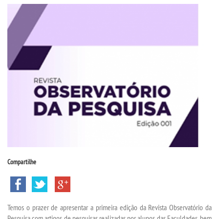
CPSA
PROUNI
CURSOS
BACHARELADOS
LICENCIATURAS
TECNOLÓGICOS
Compartilhe
VESTIBULAR
INSCREVA-SE
Temos o prazer de apresentar a primeira edição da Revista Observatório da
Pesquisa com artigos de pesquisas realizadas por alunos das Faculdades, bem
TRANSFERÊNCIA