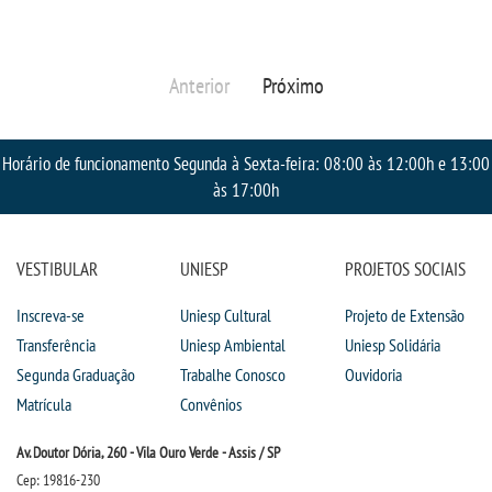
RESOLUÇÕES
Anterior
Próximo
RELATOS
LOGIN
Horário de funcionamento Segunda à Sexta-feira: 08:00 às 12:00h e 13:00
às 17:00h
WEBMAIL
VESTIBULAR
UNIESP
PROJETOS SOCIAIS
PORTAL DE ALUNOS
Inscreva-se
Uniesp Cultural
Projeto de Extensão
PORTAL DE PROFESSORES/ACADÊMICO
Transferência
Uniesp Ambiental
Uniesp Solidária
Segunda Graduação
Trabalhe Conosco
Ouvidoria
UNIESP
Matrícula
Convênios
Av. Doutor Dória, 260 - Vila Ouro Verde - Assis / SP
CONTATO
Cep: 19816-230