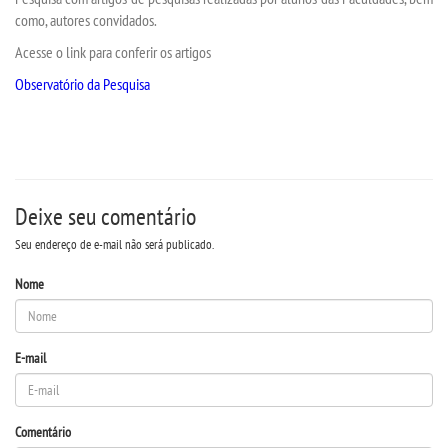
como, autores convidados.
Acesse o link para conferir os artigos
SEGUNDA GRADUAÇÃO
Observatório da Pesquisa
MATRÍCULA
EDITAL
Deixe seu comentário
PUBLICAÇÕES
Seu endereço de e-mail não será publicado.
DESTAQUES
Nome
REVISTAS ELETRÔNICAS
E-mail
REVISTA TRANSVERSAL
Comentário
UNIESP NEWS