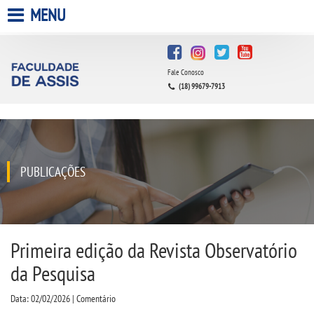
MENU
HOME
Fale Conosco
A FACULDADE
(18) 99679-7913
A UNIESP S.A.
QUEM SOMOS
PUBLICAÇÕES
INFRAESTRUTURA
BIBLIOTECA
Primeira edição da Revista Observatório
da Pesquisa
CPA
Data: 02/02/2026 | Comentário