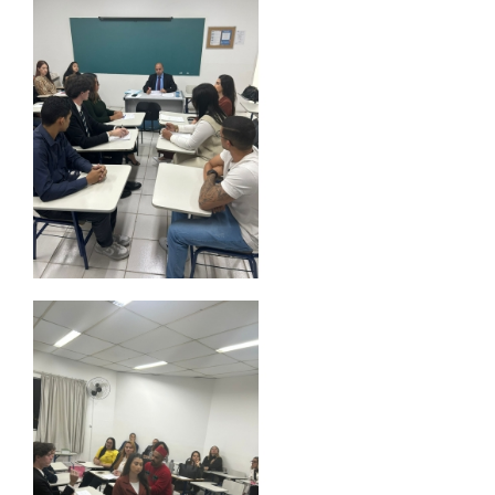
RESOLUÇÕES
RELATOS
LOGIN
WEBMAIL
PORTAL DE ALUNOS
PORTAL DE PROFESSORES/ACADÊMICO
UNIESP
CONTATO