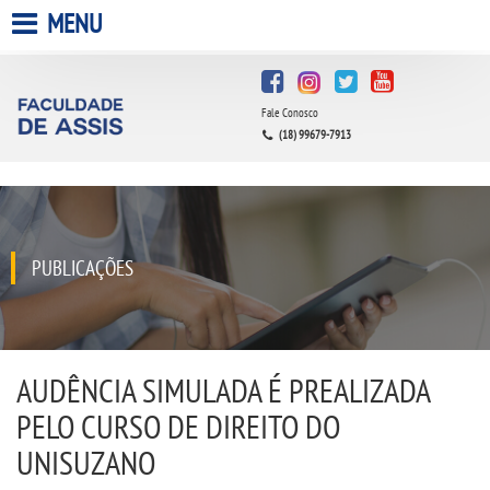
MENU
HOME
Fale Conosco
A FACULDADE
(18) 99679-7913
A UNIESP S.A.
QUEM SOMOS
PUBLICAÇÕES
INFRAESTRUTURA
BIBLIOTECA
AUDÊNCIA SIMULADA É PREALIZADA
PELO CURSO DE DIREITO DO
CPA
UNISUZANO