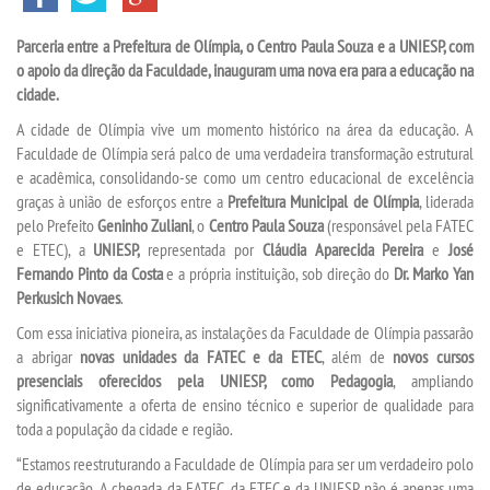
Parceria entre a Prefeitura de Olímpia, o Centro Paula Souza e a UNIESP, com
SEGUNDA GRADUAÇÃO
o apoio da direção da Faculdade, inauguram uma nova era para a educação na
cidade.
MATRÍCULA
A cidade de Olímpia vive um momento histórico na área da educação. A
Faculdade de Olímpia será palco de uma verdadeira transformação estrutural
e acadêmica, consolidando-se como um centro educacional de excelência
EDITAL
graças à união de esforços entre a
Prefeitura Municipal de Olímpia
, liderada
pelo Prefeito
Geninho Zuliani
, o
Centro Paula Souza
(responsável pela FATEC
PUBLICAÇÕES
e ETEC), a
UNIESP,
representada por
Cláudia
Aparecida
Pereira
e
José
Fernando Pinto da Costa
e a própria instituição, sob direção do
Dr. Marko Yan
Perkusich Novaes
.
DESTAQUES
Com essa iniciativa pioneira, as instalações da Faculdade de Olímpia passarão
a abrigar
novas unidades da FATEC e da ETEC
, além de
novos cursos
REVISTAS ELETRÔNICAS
presenciais oferecidos pela UNIESP, como Pedagogia
, ampliando
significativamente a oferta de ensino técnico e superior de qualidade para
REVISTA TRANSVERSAL
toda a população da cidade e região.
“Estamos reestruturando a Faculdade de Olímpia para ser um verdadeiro polo
UNIESP NEWS
de educação. A chegada da FATEC, da ETEC e da UNIESP não é apenas uma