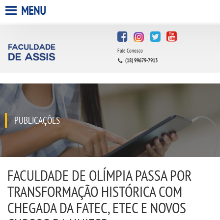
MENU
HOME
Fale Conosco
A FACULDADE
(18) 99679-7913
A UNIESP S.A.
QUEM SOMOS
PUBLICAÇÕES
INFRAESTRUTURA
BIBLIOTECA
FACULDADE DE OLÍMPIA PASSA POR
TRANSFORMAÇÃO HISTÓRICA COM
CPA
CHEGADA DA FATEC, ETEC E NOVOS