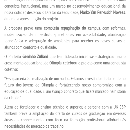
conquista institucional, mas um marco no desenvolvimento educacional da
nossa cidade”, destacou o Diretor da Faculdade,
Marko Yan Perkusich Novaes
,
REPOSITÓRIO
durante a apresentação do projeto.
A proposta prevê uma
completa repaginação do campus
, com reformas,
MANUAIS
modernização da infraestrutura, melhorias em acessibilidade, atualização
tecnológica e adequação de ambientes para receber os novos cursos e
REGULAMENTOS
alunos com conforto e qualidade.
O Prefeito
Geninho Zuliani
, que tem liderado iniciativas estratégicas para o
REGIMENTOS
crescimento educacional de Olímpia, celebrou o projeto como uma conquista
coletiva:
RELATÓRIOS
“Essa parceria é a realização de um sonho. Estamos investindo diretamente no
futuro dos jovens de Olímpia e fortalecendo nosso compromisso com a
educação de qualidade. É um avanço concreto que ficará marcado na história
CPA
da cidade.”
Além de fortalecer o ensino técnico e superior, a parceria com a UNIESP
PPC
também prevê a ampliação da oferta de cursos de graduação em diversas
áreas do conhecimento, com foco na formação profissional alinhada às
PLANOS
necessidades do mercado de trabalho.