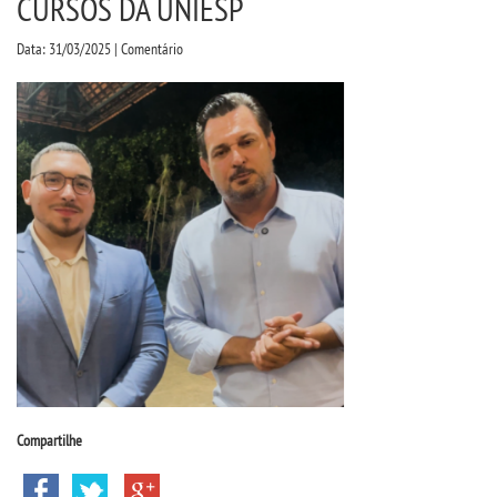
CURSOS DA UNIESP
CPSA
Data: 31/03/2025 | Comentário
PROUNI
CURSOS
BACHARELADOS
LICENCIATURAS
TECNOLÓGICOS
VESTIBULAR
INSCREVA-SE
Compartilhe
TRANSFERÊNCIA