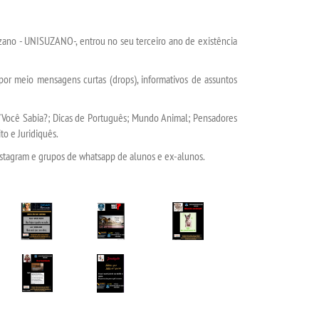
uzano - UNISUZANO-, entrou no seu terceiro ano de existência
or meio mensagens curtas (drops), informativos de assuntos
`Você Sabia?; Dicas de Português; Mundo Animal; Pensadores
to e Juridiquês.
stagram e grupos de whatsapp de alunos e ex-alunos.