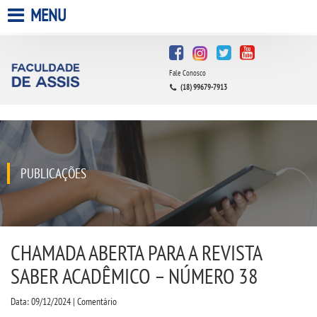
MENU
HOME
Fale Conosco
A FACULDADE
(18) 99679-7913
A UNIESP S.A.
QUEM SOMOS
PUBLICAÇÕES
INFRAESTRUTURA
BIBLIOTECA
CHAMADA ABERTA PARA A REVISTA
SABER ACADÊMICO – NÚMERO 38
CPA
Data: 09/12/2024 | Comentário