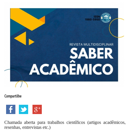
CPSA
PROUNI
CURSOS
BACHARELADOS
LICENCIATURAS
TECNOLÓGICOS
Compartilhe
VESTIBULAR
INSCREVA-SE
Chamada aberta para trabalhos científicos (artigos acadêmicos,
resenhas, entrevistas etc.)
TRANSFERÊNCIA