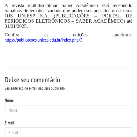
A revista multidisciplinar Saber Acadêmico está recebendo
trabalhos de temática variada que podem ser postados no sistema
SEGUNDA GRADUAÇÃO
OJS UNIESP S.A. (PUBLICAÇÕES – PORTAL DE
PERIÓDICOS ELETRÔNICOS – SABER ACADÊMICO) até
31/01/2025.
MATRÍCULA
Confira as edições anteriores:
https://publicacoes.uniesp.edu.br/index.php/3
EDITAL
PUBLICAÇÕES
Deixe seu comentário
DESTAQUES
Seu endereço de e-mail não será publicado.
REVISTAS ELETRÔNICAS
Nome
REVISTA TRANSVERSAL
E-mail
UNIESP NEWS