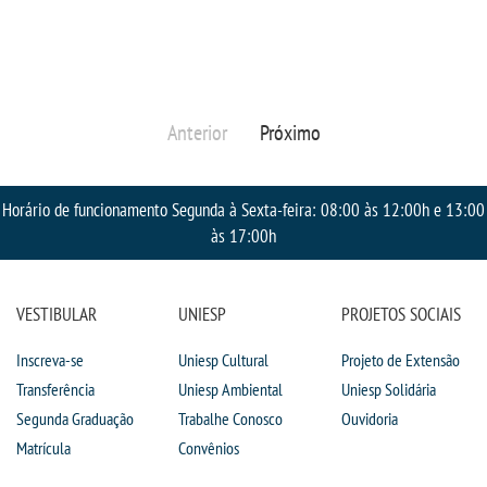
RESOLUÇÕES
RELATOS
Anterior
Próximo
LOGIN
Horário de funcionamento Segunda à Sexta-feira: 08:00 às 12:00h e 13:00
WEBMAIL
às 17:00h
PORTAL DE ALUNOS
VESTIBULAR
UNIESP
PROJETOS SOCIAIS
PORTAL DE PROFESSORES/ACADÊMICO
Inscreva-se
Uniesp Cultural
Projeto de Extensão
Transferência
Uniesp Ambiental
Uniesp Solidária
UNIESP
Segunda Graduação
Trabalhe Conosco
Ouvidoria
Matrícula
Convênios
CONTATO