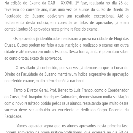
Na edição do Exame da OAB – XXXVII, 1ª fase, realizada no dia 26 de
fevereiro do corrente ano, mais uma vez os alunos do Curso de Direito da
Faculdade de Suzano obtiveram um resultado excepcional. Até o
SEGUNDA GRADUAÇÃO
fechamento desta notícia, em consulta às listas de aprovados, já eram
contabilizados 63 aprovados nesta primeira fase do exame.
MATRÍCULA
Os aprovados já identificados realizaram a prova na cidade de Mogi das
Cruzes. Outros podem ter feito a sua inscrição e realizado o exame em outra
EDITAL
cidade e até mesmo em outros Estados. Dessa forma, ainda é prematuro saber
ao certo o total exato de aprovados.
PUBLICAÇÕES
O resultado já conhecido, por sua vez, já demonstra que o Curso de
Direito da Faculdade de Suzano mantém um índice expressivo de aprovação
no referido exame, muito além da média nacional.
DESTAQUES
Tanto o Diretor Geral, Prof. Benedito Luiz Franco, como o Coordenador
do Curso, Prof. Joaquim Rodrigues Guimarães, demonstraram muita satisfação
REVISTAS ELETRÔNICAS
com o novo resultado obtido pelos seus alunos, ressaltando que muito desse
sucesso deve ser atribuído ao excelente e dedicado Corpo Docente da
REVISTA TRANSVERSAL
Faculdade.
Vamos aguardar agora que os alunos aprovados nesta primeira fase
UNIESP NEWS
logrem aprovação na prova prático-profissional, que ocorrerá no dia 30 de