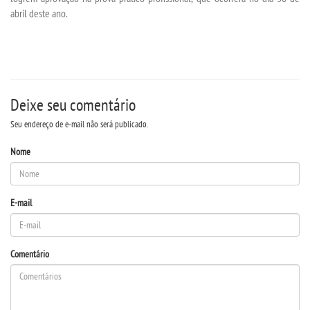
abril deste ano.
REPOSITÓRIO
MANUAIS
Deixe seu comentário
REGULAMENTOS
Seu endereço de e-mail não será publicado.
REGIMENTOS
Nome
RELATÓRIOS
E-mail
CPA
Comentário
PPC
PLANOS