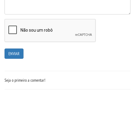
RESOLUÇÕES
RELATOS
LOGIN
WEBMAIL
PORTAL DE ALUNOS
Seja o primeiro a comentar!
PORTAL DE PROFESSORES/ACADÊMICO
UNIESP
CONTATO