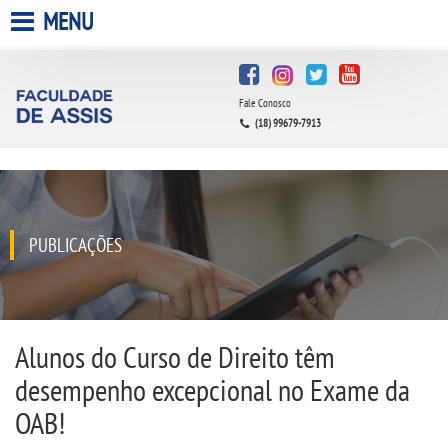
MENU
HOME
Fale Conosco
A FACULDADE
(18) 99679-7913
A UNIESP S.A.
QUEM SOMOS
PUBLICAÇÕES
INFRAESTRUTURA
BIBLIOTECA
Alunos do Curso de Direito têm
desempenho excepcional no Exame da
CPA
OAB!