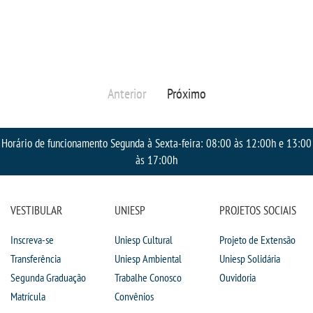
RESOLUÇÕES
RELATOS
Anterior
Próximo
LOGIN
WEBMAIL
Horário de funcionamento Segunda à Sexta-feira: 08:00 às 12:00h e 13:00
às 17:00h
PORTAL DE ALUNOS
VESTIBULAR
UNIESP
PROJETOS SOCIAIS
PORTAL DE PROFESSORES/ACADÊMICO
Inscreva-se
Uniesp Cultural
Projeto de Extensão
UNIESP
Transferência
Uniesp Ambiental
Uniesp Solidária
Segunda Graduação
Trabalhe Conosco
Ouvidoria
Matrícula
Convênios
CONTATO