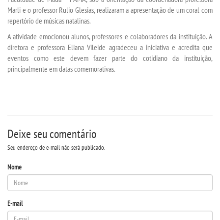
Marli e o professor Rulio Glesias, realizaram a apresentação de um coral com
repertório de músicas natalinas.
SEGUNDA GRADUAÇÃO
A atividade emocionou alunos, professores e colaboradores da instituição. A
diretora e professora Eliana Vileide agradeceu a iniciativa e acredita que
MATRÍCULA
eventos como este devem fazer parte do cotidiano da instituição,
principalmente em datas comemorativas.
EDITAL
PUBLICAÇÕES
Deixe seu comentário
DESTAQUES
Seu endereço de e-mail não será publicado.
REVISTAS ELETRÔNICAS
Nome
REVISTA TRANSVERSAL
E-mail
UNIESP NEWS