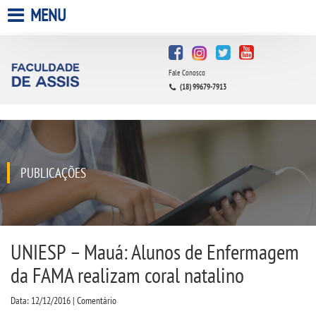
MENU
HOME
Fale Conosco
A FACULDADE
(18) 99679-7913
A UNIESP S.A.
QUEM SOMOS
PUBLICAÇÕES
INFRAESTRUTURA
BIBLIOTECA
UNIESP – Mauá: Alunos de Enfermagem
da FAMA realizam coral natalino
CPA
Data: 12/12/2016 | Comentário