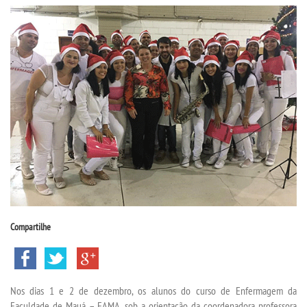
CPSA
PROUNI
CURSOS
BACHARELADOS
LICENCIATURAS
TECNOLÓGICOS
Compartilhe
VESTIBULAR
INSCREVA-SE
Nos dias 1 e 2 de dezembro, os alunos do curso de Enfermagem da
Faculdade de Mauá – FAMA, sob a orientação da coordenadora professora
TRANSFERÊNCIA