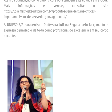
Mais informações e vendas, consultar o site
RESOLUÇÕES
https://loja.matrioskaeditora.com.br/produtos/serie-leituras-criticas-
importam-alvaro-de-azevedo-gonzaga-coord/
RELATOS
A UNIESP S/A parabeniza a Professora Juliana Segalla pelo lançamento e
expressa o privilégio de tê-la como profissional de excelência em seu corpo
docente.
LOGIN
WEBMAIL
PORTAL DE ALUNOS
PORTAL DE PROFESSORES/ACADÊMICO
UNIESP
CONTATO