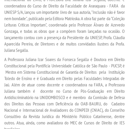
coordenadora do Curso de Direito da Faculdade de Araraquara - FARA da
UNIESP S/A, lançou um importante livro de sua autoria, "Inclusão não é favor
SEGUNDA GRADUAÇÃO
nem bondade", publicado pela Editora Matrioska. A obra faz parte da "Coleção
Leituras Críticas Importam", coordenada pelo Professor Álvaro de Azevedo
MATRÍCULA
Gonzaga, e todas as obras que a compõem foram lançadas na ocasião. O
lançamento contou com a presença da Presidente da UNIESP, Profa. Cláudia
Aparecida Pereira, de Diretores e de muitos convidados ilustres da Profa.
EDITAL
Juliana Segalla.
A Professora Juliana Izar Soares da Fonseca Segalla é Doutora em Direito
PUBLICAÇÕES
Constitucional pela Pontifícia Universidade Católica de São Paulo - PUCSP, é
Mestra em Sistema Constitucional de Garantia de Direitos pela Instituição
Toledo de Ensino e é Graduada em Direito pelas Faculdades Integradas de
DESTAQUES
Jaú. Além de atuar como docente e coordenadora na FARA, a Professora
Juliana também é docente no Curso de Pós-Graduação em Direito
REVISTAS ELETRÔNICAS
Antidiscriminatório na UNIDOMBOSCO e é membro da Comissão de Defesa
dos Direitos das Pessoas com Deficiência da OAB-BAURU, do Cadastro
Nacional e Internacional de Avaliadores do CONPEDI (CNIAC), do Conselho
REVISTA TRANSVERSAL
Consultivo da Revista Jurídica do Ministério Público Catarinense, dentre
outros. Atua, ainda, como avaliadora do MEC de Cursos de Direito de IES
UNIESP NEWS
brasileiras.