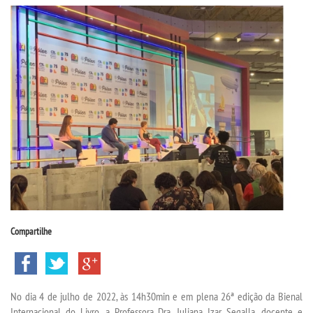
CPSA
PROUNI
CURSOS
BACHARELADOS
LICENCIATURAS
TECNOLÓGICOS
Compartilhe
VESTIBULAR
INSCREVA-SE
No dia 4 de julho de 2022, às 14h30min e em plena 26ª edição da Bienal
Internacional do Livro, a Professora Dra. Juliana Izar Segalla, docente e
TRANSFERÊNCIA