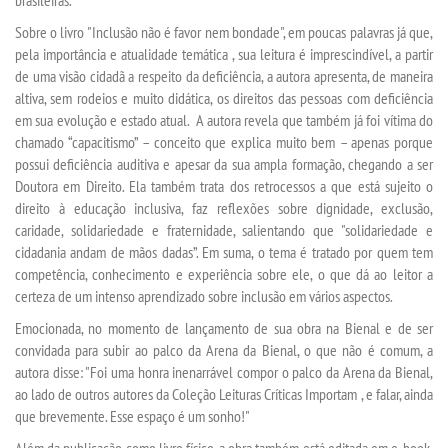
Sobre o livro "Inclusão não é favor nem bondade", em poucas palavras já que,
REPOSITÓRIO
pela importância e atualidade temática , sua leitura é imprescindível, a partir
de uma visão cidadã a respeito da deficiência, a autora apresenta, de maneira
altiva, sem rodeios e muito didática, os direitos das pessoas com deficiência
MANUAIS
em sua evolução e estado atual. A autora revela que também já foi vítima do
chamado “capacitismo” – conceito que explica muito bem – apenas porque
REGULAMENTOS
possui deficiência auditiva e apesar da sua ampla formação, chegando a ser
Doutora em Direito. Ela também trata dos retrocessos a que está sujeito o
direito à educação inclusiva, faz reflexões sobre dignidade, exclusão,
REGIMENTOS
caridade, solidariedade e fraternidade, salientando que "solidariedade e
cidadania andam de mãos dadas”. Em suma, o tema é tratado por quem tem
RELATÓRIOS
competência, conhecimento e experiência sobre ele, o que dá ao leitor a
certeza de um intenso aprendizado sobre inclusão em vários aspectos.
CPA
Emocionada, no momento de lançamento de sua obra na Bienal e de ser
convidada para subir ao palco da Arena da Bienal, o que não é comum, a
autora disse: "Foi uma honra inenarrável compor o palco da Arena da Bienal,
PPC
ao lado de outros autores da Coleção Leituras Críticas Importam , e falar, ainda
que brevemente. Esse espaço é um sonho!"
PLANOS
Além da publicação como livro físico, a obra também está editada em e-book.