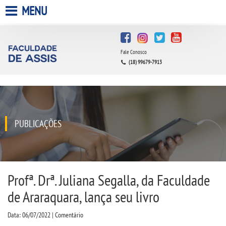
MENU
HOME
Fale Conosco
A FACULDADE
(18) 99679-7913
A UNIESP S.A.
QUEM SOMOS
PUBLICAÇÕES
INFRAESTRUTURA
BIBLIOTECA
Profª. Drª. Juliana Segalla, da Faculdade
de Araraquara, lança seu livro
CPA
Data: 06/07/2022 | Comentário