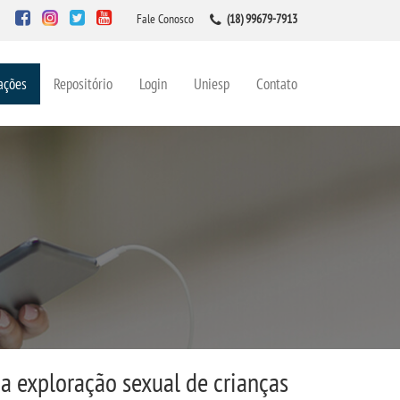
Fale Conosco
(18) 99679-7913
ações
Repositório
Login
Uniesp
Contato
a exploração sexual de crianças