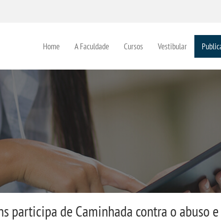
Home
A Faculdade
Cursos
Vestibular
Public
ns participa de Caminhada contra o abuso e 