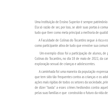
Uma Instituição de Ensino Superior é sempre patrimônio
Ela só razão de ser, por isso, se abrir suas portas à com
tudo que tiver como meta principal a melhoria de qualid
A Faculdade de Colinas do Tocantins segue à risca ess
como participante ativa de tudo que envolve sua comun
Um exemplo disso foi a participação de alunos, de pr
Colinas do Tocantins, no dia 18 de maio de 2022, da c
exploração sexual de crianças e adolescentes.
A caminhada foi uma maneira da população expressar o
que tem sido tão frequentes contra as crianças e os ad
ações mais rígidas de todos os setores da sociedade, pri
de dizer "basta" a esses crimes hediondos contra aquel
pelas suas famílias e que construirão o futuro da vida de 