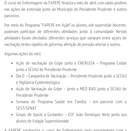
O curso de Enfermagem da FAPEPE finaliza o mês de abril com saldo positivo
nas ações de extensão junto ao Município de Presidente Prudente e outros
parceiros.
SEGUNDA GRADUAÇÃO
Por meio do Programa “FAPEPE em Ação” os alunos, sob supervisão docente,
puderam participar de diferentes atividades junto à comunidade. Nestas
MATRÍCULA
atividades foram ofertados diferentes serviços que variaram entre ações de
vacinação, testes rápidos de glicemia, aferição de pressão arterial e outros.
EDITAL
Algumas ações do mês:
Ação de vacinação da Gripe junto a ENERGISA – Programa Cuidar
PUBLICAÇÕES
junto a SESAU de Presidente Prudente
Dia D – Campanha de Vacinação – Presidente Prudente junto a SESAU
DESTAQUES
e Vigilância Epidemiológica
Ação de Vacinação da Gripe – junto a MED RAD junto a SESAU de
Presidente Prudente
REVISTAS ELETRÔNICAS
Semana do Programa Saúde em Família – em parceria com o
SEST/SENAT
REVISTA TRANSVERSAL
Grupo de Apoio a Gestantes – ESF João Domingos Neto junto aos
alunos de Estágio Supervisionado
UNIESP NEWS
A FAPEPE parabeniza o curso de Enfermagem pelo engajamento com a