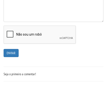
RESOLUÇÕES
RELATOS
LOGIN
WEBMAIL
PORTAL DE ALUNOS
PORTAL DE PROFESSORES/ACADÊMICO
Seja o primeiro a comentar!
UNIESP
CONTATO