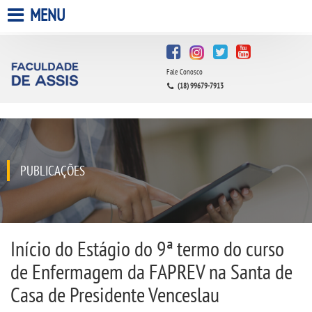
MENU
HOME
Fale Conosco
A FACULDADE
(18) 99679-7913
A UNIESP S.A.
QUEM SOMOS
PUBLICAÇÕES
INFRAESTRUTURA
BIBLIOTECA
Início do Estágio do 9ª termo do curso
de Enfermagem da FAPREV na Santa de
CPA
Casa de Presidente Venceslau