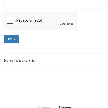
RESOLUÇÕES
RELATOS
LOGIN
WEBMAIL
Seja o primeiro a comentar!
PORTAL DE ALUNOS
PORTAL DE PROFESSORES/ACADÊMICO
UNIESP
CONTATO
Anterior
Próximo