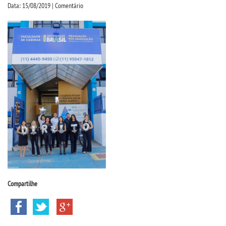
CPSA
Data: 15/08/2019 | Comentário
PROUNI
CURSOS
BACHARELADOS
LICENCIATURAS
TECNOLÓGICOS
VESTIBULAR
Compartilhe
INSCREVA-SE
TRANSFERÊNCIA