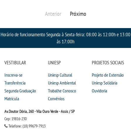
RESOLUÇÕES
Anterior
Próximo
RELATOS
Horário de funcionamento Segunda à Sexta-feira: 08:00 às 12:00h e 13:00
às 17:00h
LOGIN
WEBMAIL
VESTIBULAR
UNIESP
PROJETOS SOCIAIS
PORTAL DE ALUNOS
Inscreva-se
Uniesp Cultural
Projeto de Extensão
Transferência
Uniesp Ambiental
Uniesp Solidária
PORTAL DE PROFESSORES/ACADÊMICO
Segunda Graduação
Trabalhe Conosco
Ouvidoria
Matrícula
Convênios
UNIESP
Av. Doutor Dória, 260 - Vila Ouro Verde - Assis / SP
Cep: 19816-230
CONTATO
Telefone: (18) 99679-7913