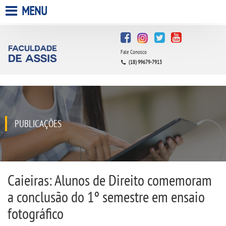
MENU
HOME
Fale Conosco
A FACULDADE
(18) 99679-7913
A UNIESP S.A.
QUEM SOMOS
PUBLICAÇÕES
INFRAESTRUTURA
BIBLIOTECA
Caieiras: Alunos de Direito comemoram
a conclusão do 1º semestre em ensaio
CPA
fotográfico