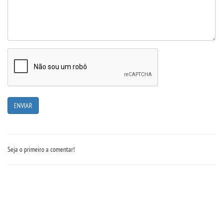
REPOSITÓRIO
MANUAIS
REGULAMENTOS
REGIMENTOS
RELATÓRIOS
Seja o primeiro a comentar!
CPA
PPC
PLANOS