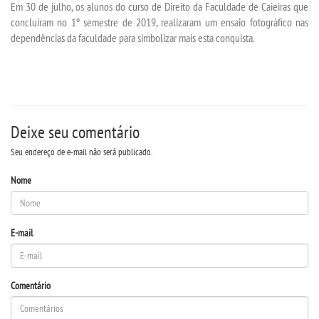
Em 30 de julho, os alunos do curso de Direito da Faculdade de Caieiras que
concluíram no 1º semestre de 2019, realizaram um ensaio fotográfico nas
dependências da faculdade para simbolizar mais esta conquista.
SEGUNDA GRADUAÇÃO
MATRÍCULA
EDITAL
Deixe seu comentário
Seu endereço de e-mail não será publicado.
PUBLICAÇÕES
Nome
DESTAQUES
E-mail
REVISTAS ELETRÔNICAS
REVISTA TRANSVERSAL
Comentário
UNIESP NEWS