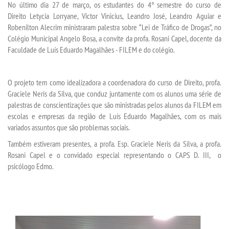
No último dia 27 de março, os estudantes do 4° semestre do curso de
Direito Letycia Lorryane, Victor Vinicius, Leandro José, Leandro Aguiar e
Robenilton Alecrim ministraram palestra sobre “Lei de Tráfico de Drogas”, no
SEGUNDA GRADUAÇÃO
Colégio Municipal Angelo Bosa, a convite da profa. Rosani Capel, docente da
Faculdade de Luís Eduardo Magalhães - FILEM e do colégio.
MATRÍCULA
O projeto tem como idealizadora a coordenadora do curso de Direito, profa.
EDITAL
Graciele Neris da Silva, que conduz juntamente com os alunos uma série de
palestras de conscientizações que são ministradas pelos alunos da FILEM em
PUBLICAÇÕES
escolas e empresas da região de Luís Eduardo Magalhães, com os mais
variados assuntos que são problemas sociais.
DESTAQUES
Também estiveram presentes, a profa. Esp. Graciele Neris da Silva, a profa.
Rosani Capel e o convidado especial representando o CAPS D. III, o
psicólogo Edmo.
REVISTAS ELETRÔNICAS
REVISTA TRANSVERSAL
UNIESP NEWS