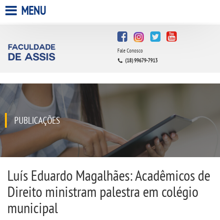
MENU
HOME
Fale Conosco
A FACULDADE
(18) 99679-7913
A UNIESP S.A.
QUEM SOMOS
PUBLICAÇÕES
INFRAESTRUTURA
BIBLIOTECA
Luís Eduardo Magalhães: Acadêmicos de
Direito ministram palestra em colégio
CPA
municipal