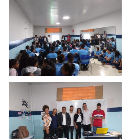
REPOSITÓRIO
MANUAIS
REGULAMENTOS
REGIMENTOS
RELATÓRIOS
CPA
PPC
PLANOS