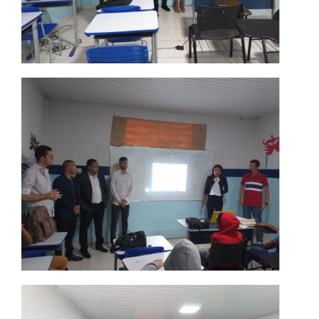
RESOLUÇÕES
RELATOS
LOGIN
WEBMAIL
PORTAL DE ALUNOS
PORTAL DE PROFESSORES/ACADÊMICO
UNIESP
CONTATO