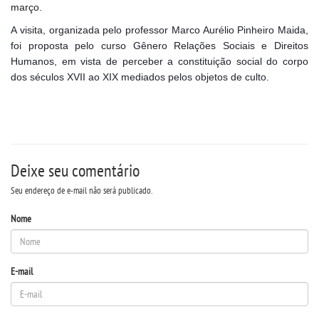
março.
A visita, organizada pelo professor Marco Aurélio Pinheiro Maida,
SEGUNDA GRADUAÇÃO
foi proposta pelo curso Gênero Relações Sociais e Direitos
Humanos, em vista de perceber a constituição social do corpo
MATRÍCULA
dos séculos XVII ao XIX mediados pelos objetos de culto.
EDITAL
PUBLICAÇÕES
Deixe seu comentário
Seu endereço de e-mail não será publicado.
DESTAQUES
Nome
REVISTAS ELETRÔNICAS
E-mail
REVISTA TRANSVERSAL
UNIESP NEWS