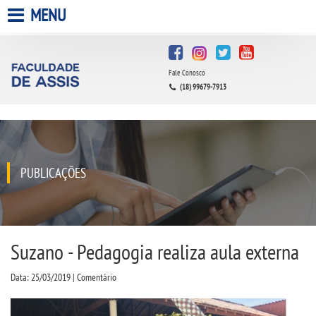
MENU
HOME
Fale Conosco
A FACULDADE
(18) 99679-7913
A UNIESP S.A.
QUEM SOMOS
PUBLICAÇÕES
INFRAESTRUTURA
BIBLIOTECA
Suzano - Pedagogia realiza aula externa
Data: 25/03/2019 | Comentário
CPA