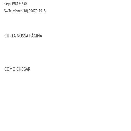
Cep: 19816-230
IMPRENSA
Telefone: (18) 99679-7913
TRABALHE CONOSCO
CURTA NOSSA PÁGINA
OUVIDORIA
COMO CHEGAR