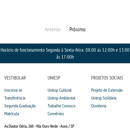
RESOLUÇÕES
RELATOS
Anterior
Próximo
LOGIN
Horário de funcionamento Segunda à Sexta-feira: 08:00 às 12:00h e 13:00
às 17:00h
WEBMAIL
PORTAL DE ALUNOS
VESTIBULAR
UNIESP
PROJETOS SOCIAIS
PORTAL DE PROFESSORES/ACADÊMICO
Inscreva-se
Uniesp Cultural
Projeto de Extensão
Transferência
Uniesp Ambiental
Uniesp Solidária
Segunda Graduação
Trabalhe Conosco
Ouvidoria
UNIESP
Matrícula
Convênios
CONTATO
Av. Doutor Dória, 260 - Vila Ouro Verde - Assis / SP