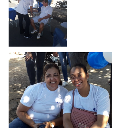
RESOLUÇÕES
RELATOS
LOGIN
WEBMAIL
PORTAL DE ALUNOS
PORTAL DE PROFESSORES/ACADÊMICO
UNIESP
CONTATO