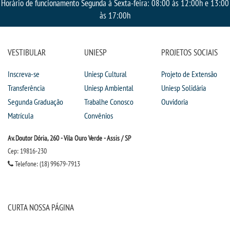
Horário de funcionamento Segunda à Sexta-feira: 08:00 às 12:00h e 13:00
às 17:00h
VESTIBULAR
UNIESP
PROJETOS SOCIAIS
Inscreva-se
Uniesp Cultural
Projeto de Extensão
Transferência
Uniesp Ambiental
Uniesp Solidária
Segunda Graduação
Trabalhe Conosco
Ouvidoria
Matrícula
Convênios
Av. Doutor Dória, 260 - Vila Ouro Verde - Assis / SP
Cep: 19816-230
Telefone: (18) 99679-7913
CURTA NOSSA PÁGINA