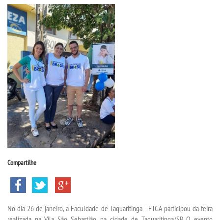
CPSA
PROUNI
CURSOS
BACHARELADOS
LICENCIATURAS
TECNOLÓGICOS
Compartilhe
VESTIBULAR
INSCREVA-SE
No dia 26 de janeiro, a Faculdade de Taquaritinga - FTGA participou da feira
realizada na Vila São Sebastião, na cidade de Taquaritinga/SP. O evento
TRANSFERÊNCIA