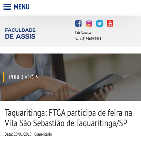
MENU
HOME
Fale Conosco
A FACULDADE
(18) 99679-7913
A UNIESP S.A.
QUEM SOMOS
PUBLICAÇÕES
INFRAESTRUTURA
BIBLIOTECA
Taquaritinga: FTGA participa de feira na
Vila São Sebastião de Taquaritinga/SP
CPA
Data: 29/01/2019 | Comentário