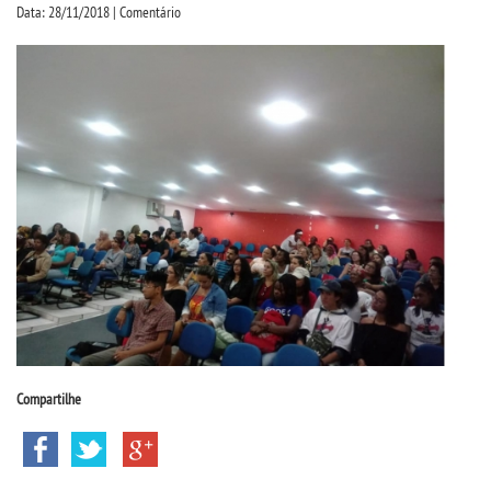
CPSA
Data: 28/11/2018 | Comentário
PROUNI
CURSOS
BACHARELADOS
LICENCIATURAS
TECNOLÓGICOS
VESTIBULAR
Compartilhe
INSCREVA-SE
TRANSFERÊNCIA