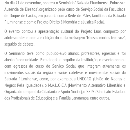
No dia 21 de novembro, ocorreu o Seminário "Baixada Fluminense, Pobreza e
Ausência de Direitos", organizado pelo curso de Serviço Social da Faculdade
de Duque de Caxias, em parceria com a Rede de Mães, familiares da Baixada
SEGUNDA GRADUAÇÃO
Fluminense e com o Projeto Direito à Memória e a Justiça Racial.
O evento contou a apresentação cultural do Projeto Luar, composto por
MATRÍCULA
adolescentes e com a exibição do curta metragem "Nossos mortos tem voz",
seguido de debate.
EDITAL
O Seminário teve como público-alvo alunos, professores, egressos e foi
aberto à comunidade. Para alegria e orgulho da Instituição, o evento contou
PUBLICAÇÕES
com egressos do curso de Serviço Social que integram ativamente os
movimentos sociais da região e vários coletivos e movimentos sociais da
Baixada Fluminense, como, por exemplo, a UNEGRO (União de Negras e
DESTAQUES
Negros Pela Igualdade), o M.A.L.O.C.A (Movimento Alternativo Libertário e
Organizado em prol da Cidadania e Apoio Social), o SEPE (Sindicato Estadual
REVISTAS ELETRÔNICAS
dos Profissionais de Educação) e a Família Lanatampa, entre outros.
REVISTA TRANSVERSAL
UNIESP NEWS