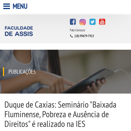
MENU
HOME
Fale Conosco
A FACULDADE
(18) 99679-7913
A UNIESP S.A.
QUEM SOMOS
PUBLICAÇÕES
INFRAESTRUTURA
BIBLIOTECA
Duque de Caxias: Seminário "Baixada
Fluminense, Pobreza e Ausência de
CPA
Direitos" é realizado na IES