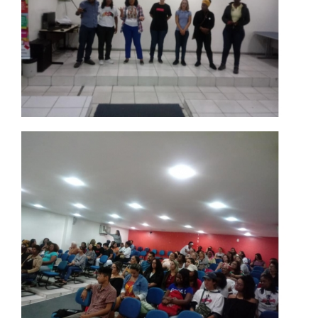
RESOLUÇÕES
RELATOS
LOGIN
WEBMAIL
PORTAL DE ALUNOS
PORTAL DE PROFESSORES/ACADÊMICO
UNIESP
CONTATO