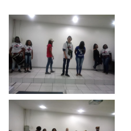
REPOSITÓRIO
MANUAIS
REGULAMENTOS
REGIMENTOS
RELATÓRIOS
CPA
PPC
PLANOS