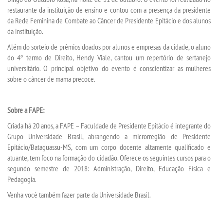
restaurante da instituição de ensino e contou com a presença da presidente
da Rede Feminina de Combate ao Câncer de Presidente Epitácio e dos alunos
SEGUNDA GRADUAÇÃO
da instituição.
Além do sorteio de prêmios doados por alunos e empresas da cidade, o aluno
MATRÍCULA
do 4º termo de Direito, Hendy Viale, cantou um repertório de sertanejo
universitário. O principal objetivo do evento é conscientizar as mulheres
sobre o câncer de mama precoce.
EDITAL
PUBLICAÇÕES
Sobre a FAPE:
Criada há 20 anos, a FAPE – Faculdade de Presidente Epitácio é integrante do
DESTAQUES
Grupo Universidade Brasil, abrangendo a microrregião de Presidente
Epitácio/Bataguassu-MS, com um corpo docente altamente qualificado e
atuante, tem foco na formação do cidadão. Oferece os seguintes cursos para o
REVISTAS ELETRÔNICAS
segundo semestre de 2018: Administração, Direito, Educação Física e
Pedagogia.
REVISTA TRANSVERSAL
Venha você também fazer parte da Universidade Brasil.
UNIESP NEWS