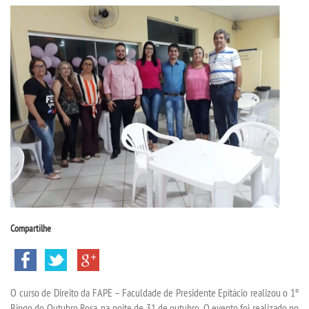
CPSA
PROUNI
CURSOS
BACHARELADOS
LICENCIATURAS
TECNOLÓGICOS
Compartilhe
VESTIBULAR
INSCREVA-SE
O curso de Direito da FAPE – Faculdade de Presidente Epitácio realizou o 1º
Bingo do Outubro Rosa, na noite de 31 de outubro. O evento foi realizado no
TRANSFERÊNCIA