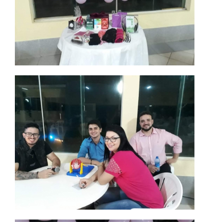
RESOLUÇÕES
RELATOS
LOGIN
WEBMAIL
PORTAL DE ALUNOS
PORTAL DE PROFESSORES/ACADÊMICO
UNIESP
CONTATO