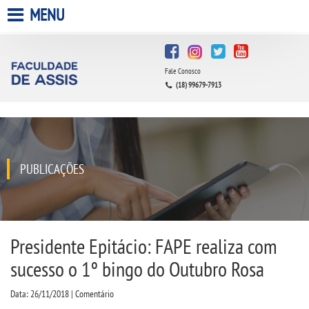
MENU
HOME
Fale Conosco
A FACULDADE
(18) 99679-7913
A UNIESP S.A.
QUEM SOMOS
PUBLICAÇÕES
INFRAESTRUTURA
BIBLIOTECA
Presidente Epitácio: FAPE realiza com
sucesso o 1º bingo do Outubro Rosa
CPA
Data: 26/11/2018 | Comentário