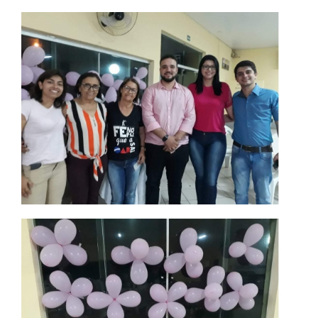
REPOSITÓRIO
MANUAIS
REGULAMENTOS
REGIMENTOS
RELATÓRIOS
CPA
PPC
PLANOS