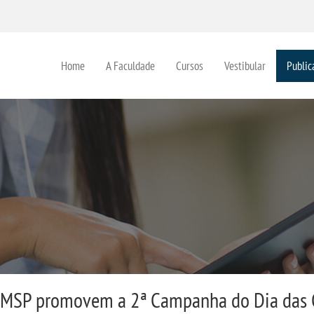
Home
A Faculdade
Cursos
Vestibular
Public
 e PMSP promovem a 2ª Campanha do Dia das 