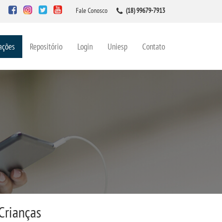
Fale Conosco
(18) 99679-7913
ações
Repositório
Login
Uniesp
Contato
Crianças