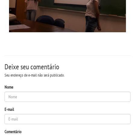
RESOLUÇÕES
RELATOS
LOGIN
WEBMAIL
Deixe seu comentário
Seu endereço de e-mail não será publicado.
PORTAL DE ALUNOS
Nome
PORTAL DE PROFESSORES/ACADÊMICO
E-mail
UNIESP
CONTATO
Comentário