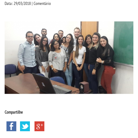
CPSA
Data: 29/03/2018 | Comentário
PROUNI
CURSOS
BACHARELADOS
LICENCIATURAS
TECNOLÓGICOS
VESTIBULAR
Compartilhe
INSCREVA-SE
TRANSFERÊNCIA