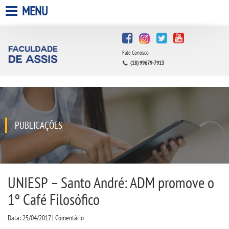
MENU
HOME
Fale Conosco
A FACULDADE
(18) 99679-7913
A UNIESP S.A.
QUEM SOMOS
PUBLICAÇÕES
INFRAESTRUTURA
BIBLIOTECA
UNIESP – Santo André: ADM promove o
1º Café Filosófico
CPA
Data: 25/04/2017 | Comentário