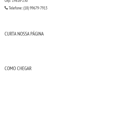
Cep: 19816-230
Telefone: (18) 99679-7913
IMPRENSA
TRABALHE CONOSCO
CURTA NOSSA PÁGINA
OUVIDORIA
COMO CHEGAR