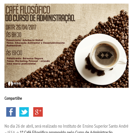
CPSA
PROUNI
CURSOS
BACHARELADOS
LICENCIATURAS
TECNOLÓGICOS
Compartilhe
VESTIBULAR
INSCREVA-SE
No dia 26 de abril, será realizado no Instituto de Ensino Superior Santo André
– IESA, o
1º Café Filosófico promovido pelo Curso de Administração
.
TRANSFERÊNCIA