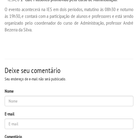
O evento acontecerá na IES em dois períodos, matutino às 08h30 e noturno
às 19h30, e contará com a participação de alunos e professores e está sendo
SEGUNDA GRADUAÇÃO
organizado pelo coordenador do curso de Administração, professor André
Bezerra da Silva.
MATRÍCULA
EDITAL
PUBLICAÇÕES
Deixe seu comentário
Seu endereço de e-mail não será publicado.
DESTAQUES
Nome
REVISTAS ELETRÔNICAS
E-mail
REVISTA TRANSVERSAL
UNIESP NEWS
Comentário