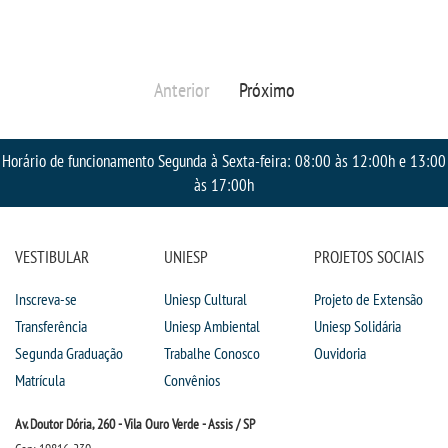
RESOLUÇÕES
Anterior
Próximo
RELATOS
LOGIN
Horário de funcionamento Segunda à Sexta-feira: 08:00 às 12:00h e 13:00
às 17:00h
WEBMAIL
VESTIBULAR
UNIESP
PROJETOS SOCIAIS
PORTAL DE ALUNOS
Inscreva-se
Uniesp Cultural
Projeto de Extensão
PORTAL DE PROFESSORES/ACADÊMICO
Transferência
Uniesp Ambiental
Uniesp Solidária
Segunda Graduação
Trabalhe Conosco
Ouvidoria
UNIESP
Matrícula
Convênios
CONTATO
Av. Doutor Dória, 260 - Vila Ouro Verde - Assis / SP