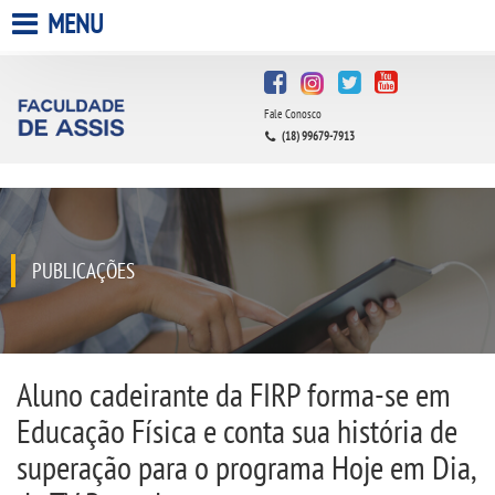
MENU
HOME
Fale Conosco
A FACULDADE
(18) 99679-7913
A UNIESP S.A.
QUEM SOMOS
PUBLICAÇÕES
INFRAESTRUTURA
BIBLIOTECA
Aluno cadeirante da FIRP forma-se em
Educação Física e conta sua história de
CPA
superação para o programa Hoje em Dia,