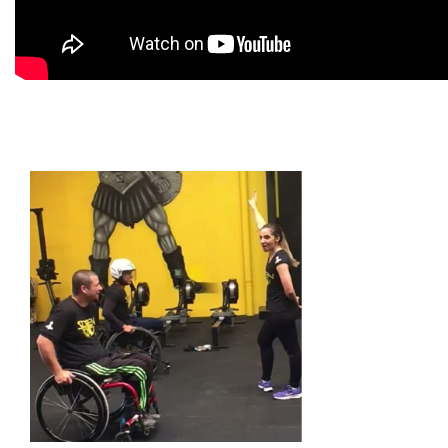
RESOLUÇÕES
RELATOS
LOGIN
WEBMAIL
PORTAL DE ALUNOS
PORTAL DE PROFESSORES/ACADÊMICO
UNIESP
CONTATO