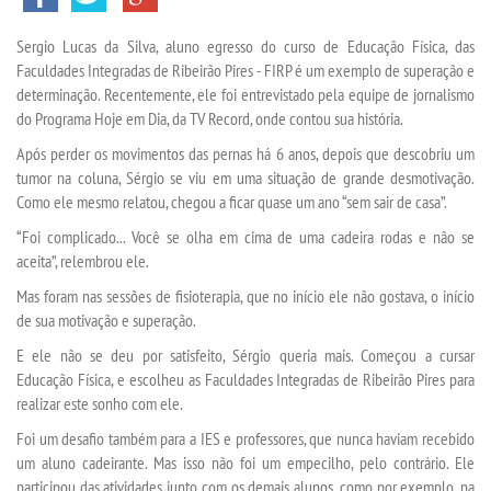
Sergio Lucas da Silva, aluno egresso do curso de Educação Física, das
SEGUNDA GRADUAÇÃO
Faculdades Integradas de Ribeirão Pires - FIRP é um exemplo de superação e
determinação. Recentemente, ele foi entrevistado pela equipe de jornalismo
MATRÍCULA
do Programa Hoje em Dia, da TV Record, onde contou sua história.
Após perder os movimentos das pernas há 6 anos, depois que descobriu um
tumor na coluna, Sérgio se viu em uma situação de grande desmotivação.
EDITAL
Como ele mesmo relatou, chegou a ficar quase um ano “sem sair de casa”.
“Foi complicado... Você se olha em cima de uma cadeira rodas e não se
PUBLICAÇÕES
aceita”, relembrou ele.
Mas foram nas sessões de fisioterapia, que no início ele não gostava, o início
DESTAQUES
de sua motivação e superação.
E ele não se deu por satisfeito, Sérgio queria mais. Começou a cursar
REVISTAS ELETRÔNICAS
Educação Física, e escolheu as Faculdades Integradas de Ribeirão Pires para
realizar este sonho com ele.
REVISTA TRANSVERSAL
Foi um desafio também para a IES e professores, que nunca haviam recebido
um aluno cadeirante. Mas isso não foi um empecilho, pelo contrário. Ele
UNIESP NEWS
participou das atividades junto com os demais alunos, como por exemplo, na