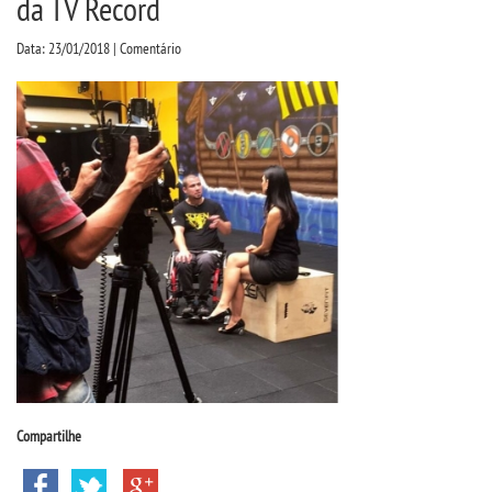
da TV Record
CPSA
Data: 23/01/2018 | Comentário
PROUNI
CURSOS
BACHARELADOS
LICENCIATURAS
TECNOLÓGICOS
VESTIBULAR
INSCREVA-SE
Compartilhe
TRANSFERÊNCIA