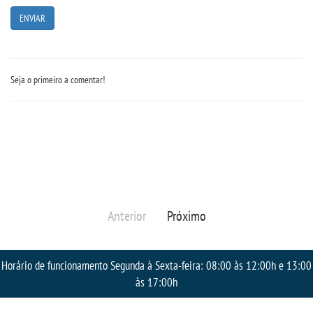
RESOLUÇÕES
RELATOS
Seja o primeiro a comentar!
LOGIN
WEBMAIL
PORTAL DE ALUNOS
Anterior
Próximo
PORTAL DE PROFESSORES/ACADÊMICO
UNIESP
Horário de funcionamento Segunda à Sexta-feira: 08:00 às 12:00h e 13:00
às 17:00h
CONTATO