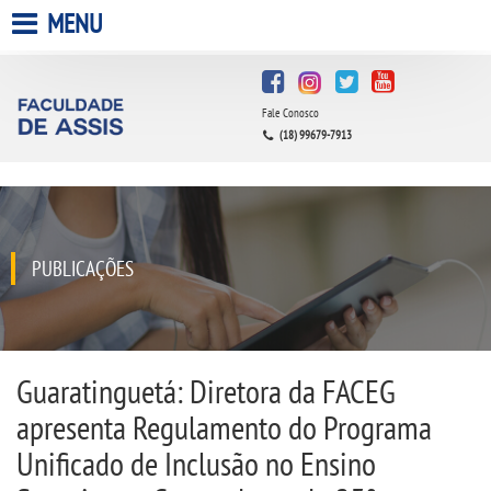
MENU
HOME
Fale Conosco
A FACULDADE
(18) 99679-7913
A UNIESP S.A.
QUEM SOMOS
PUBLICAÇÕES
INFRAESTRUTURA
BIBLIOTECA
Guaratinguetá: Diretora da FACEG
apresenta Regulamento do Programa
CPA
Unificado de Inclusão no Ensino