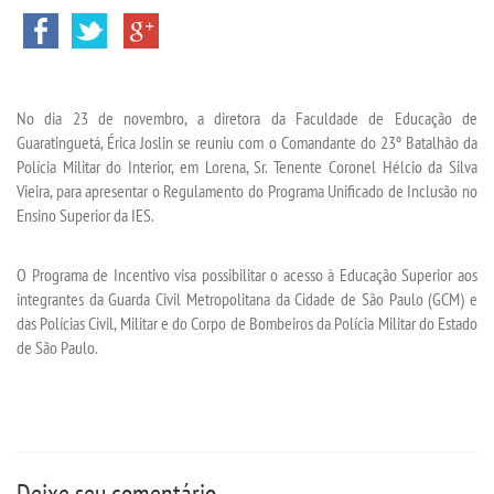
SEGUNDA GRADUAÇÃO
No dia 23 de novembro, a diretora da Faculdade de Educação de
MATRÍCULA
Guaratinguetá, Érica Joslin se reuniu com o Comandante do 23º Batalhão da
Polícia Militar do Interior, em Lorena, Sr. Tenente Coronel Hélcio da Silva
EDITAL
Vieira, para apresentar o Regulamento do Programa Unificado de Inclusão no
Ensino Superior da IES.
PUBLICAÇÕES
O Programa de Incentivo visa possibilitar o acesso à Educação Superior aos
integrantes da Guarda Civil Metropolitana da Cidade de São Paulo (GCM) e
DESTAQUES
das Polícias Civil, Militar e do Corpo de Bombeiros da Polícia Militar do Estado
de São Paulo.
REVISTAS ELETRÔNICAS
REVISTA TRANSVERSAL
UNIESP NEWS
Deixe seu comentário