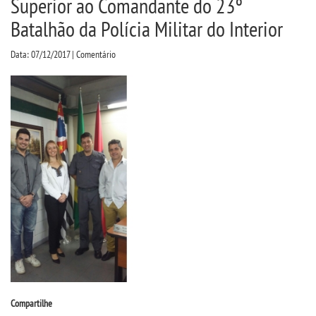
Superior ao Comandante do 23º
CPSA
Batalhão da Polícia Militar do Interior
PROUNI
Data: 07/12/2017 | Comentário
CURSOS
BACHARELADOS
LICENCIATURAS
TECNOLÓGICOS
VESTIBULAR
INSCREVA-SE
Compartilhe
TRANSFERÊNCIA