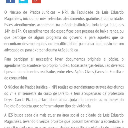
O Núcleo de Prática Jurídicas – NPJ, da Faculdade de Luís Eduardo
SEGUNDA GRADUAÇÃO
Magalhães
,
iniciou no mês setembro atendimentos gratuitos à comunidade.
Esses atendimentos acontecem na própria instituição, toda terça-feira, das
MATRÍCULA
14h às 17h. Os atendimentos são específicos para pessoas de baixa renda, ou
que participe de algum programa do governo e para aqueles que se
encontram desempregados ou em dificuldade para arcar com custo de um
EDITAL
advogado ou para exercer alguma Ação Jurídica.
Para participar é necessário levar documentos originais e cópias, o
PUBLICAÇÕES
agendamento acontece no próprio núcleo, todas as terças-feiras. São diversos
tipos de atendimentos realizados, entre eles: Ações Cíveis, Casos de Família e
do consumidor.
DESTAQUES
O Núcleo de Prática Jurídica – NPJ realiza os atendimentos através dos alunos
do 7º e 8º semestre do curso de Direito, e tem a Supervisão da professora
REVISTAS ELETRÔNICAS
Dayse Garcia Pizatto, a faculdade ainda ajuda diretamente as mulheres do
Projeto Borboleta, que sofreram algum tipo de violência.
REVISTA TRANSVERSAL
A IES busca cada dia mais atuar na àrea social da cidade de Luís Eduardo
Magalhães, levando diversos projetos que possam beneficiar a sociedade, e
UNIESP NEWS
capacitar cada vez mais os nossos alunos na prática e vivência do universo