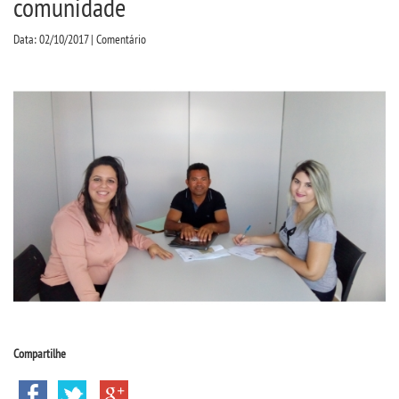
comunidade
CPSA
Data: 02/10/2017 | Comentário
PROUNI
CURSOS
BACHARELADOS
LICENCIATURAS
TECNOLÓGICOS
VESTIBULAR
INSCREVA-SE
Compartilhe
TRANSFERÊNCIA