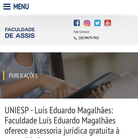
MENU
HOME
Fale Conosco
A FACULDADE
(18) 99679-7913
A UNIESP S.A.
QUEM SOMOS
PUBLICAÇÕES
INFRAESTRUTURA
BIBLIOTECA
UNIESP - Luís Eduardo Magalhães:
Faculdade Luís Eduardo Magalhães
CPA
oferece assessoria jurídica gratuita à