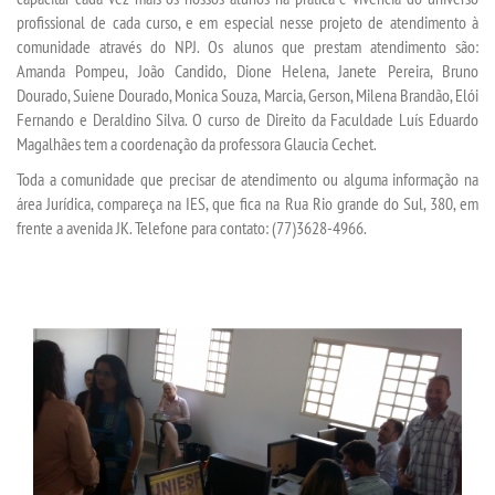
profissional de cada curso, e em especial nesse projeto de atendimento à
comunidade através do NPJ. Os alunos que prestam atendimento são:
REPOSITÓRIO
Amanda Pompeu, João Candido, Dione Helena, Janete Pereira, Bruno
Dourado, Suiene Dourado, Monica Souza, Marcia, Gerson, Milena Brandão, Elói
MANUAIS
Fernando e Deraldino Silva. O curso de Direito da Faculdade Luís Eduardo
Magalhães tem a coordenação da professora Glaucia Cechet.
REGULAMENTOS
Toda a comunidade que precisar de atendimento ou alguma informação na
área Jurídica, compareça na IES, que fica na Rua Rio grande do Sul, 380, em
frente a avenida JK. Telefone para contato: (77)3628-4966.
REGIMENTOS
RELATÓRIOS
CPA
PPC
PLANOS