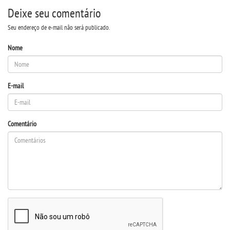
Deixe seu comentário
IMPRENSA
Seu endereço de e-mail não será publicado.
TRABALHE CONOSCO
Nome
OUVIDORIA
E-mail
Comentário