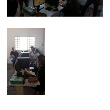
RESOLUÇÕES
RELATOS
LOGIN
WEBMAIL
PORTAL DE ALUNOS
PORTAL DE PROFESSORES/ACADÊMICO
UNIESP
CONTATO