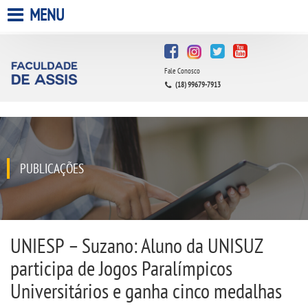
MENU
HOME
Fale Conosco
A FACULDADE
(18) 99679-7913
A UNIESP S.A.
QUEM SOMOS
PUBLICAÇÕES
INFRAESTRUTURA
BIBLIOTECA
UNIESP – Suzano: Aluno da UNISUZ
participa de Jogos Paralímpicos
CPA
Universitários e ganha cinco medalhas