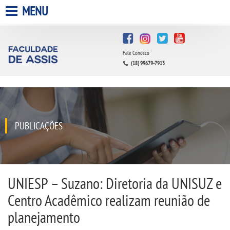
MENU
HOME
Fale Conosco
A FACULDADE
(18) 99679-7913
A UNIESP S.A.
QUEM SOMOS
PUBLICAÇÕES
INFRAESTRUTURA
BIBLIOTECA
UNIESP – Suzano: Diretoria da UNISUZ e
Centro Acadêmico realizam reunião de
CPA
planejamento