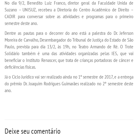
No dia 9/2, Benedito Luiz Franco, diretor geral da Faculdade Unida de
Suzano – UNISUZ, recebeu a Diretoria do Centro Acadêmico de Direito –
CADIR para conversar sobre as atividades e programas para o primeiro
SEGUNDA GRADUAÇÃO
semestre deste ano.
Dentre as pautas para o decorrer do ano está a palestra do Dr. Jeferson
MATRÍCULA
Moreira de Carvalho, Desembargador do Tribunal de Justiça do Estado de São
Paulo, prevista para dia 13/2, às 19h, no Teatro Armando de Ré. O Trote
EDITAL
Solidário também é uma das atividades organizadas pelas IES, que vai
beneficiar o Instituto Renascer, que trata de crianças portadoras de câncer e
deficiências físicas.
PUBLICAÇÕES
Já o Ciclo Jurídico vai ser realizado ainda no 1º semestre de 2017, e a entrega
do prêmio Dr. Joaquim Rodrigues Guimarães realizado no 2º semestre deste
DESTAQUES
ano.
REVISTAS ELETRÔNICAS
REVISTA TRANSVERSAL
Deixe seu comentário
UNIESP NEWS