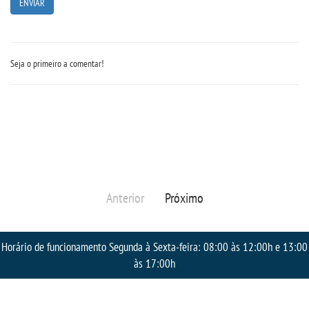
RESOLUÇÕES
RELATOS
Seja o primeiro a comentar!
LOGIN
WEBMAIL
PORTAL DE ALUNOS
Anterior
Próximo
PORTAL DE PROFESSORES/ACADÊMICO
Horário de funcionamento Segunda à Sexta-feira: 08:00 às 12:00h e 13:00
UNIESP
às 17:00h
CONTATO