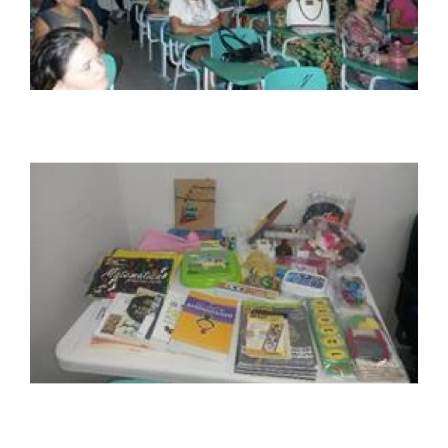
REPOSITÓRIO
MANUAIS
REGULAMENTOS
REGIMENTOS
RELATÓRIOS
CPA
PPC
PLANOS