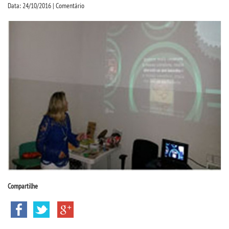
CPSA
Data: 24/10/2016 | Comentário
PROUNI
CURSOS
BACHARELADOS
LICENCIATURAS
TECNOLÓGICOS
VESTIBULAR
Compartilhe
INSCREVA-SE
TRANSFERÊNCIA