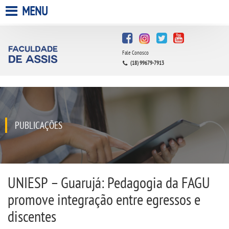
MENU
HOME
Fale Conosco
A FACULDADE
(18) 99679-7913
A UNIESP S.A.
QUEM SOMOS
PUBLICAÇÕES
INFRAESTRUTURA
BIBLIOTECA
UNIESP – Guarujá: Pedagogia da FAGU
promove integração entre egressos e
CPA
discentes