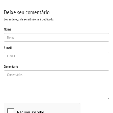
RESOLUÇÕES
Deixe seu comentário
Seu endereço de e-mail não será publicado.
RELATOS
Nome
LOGIN
E-mail
WEBMAIL
PORTAL DE ALUNOS
Comentário
PORTAL DE PROFESSORES/ACADÊMICO
UNIESP
CONTATO