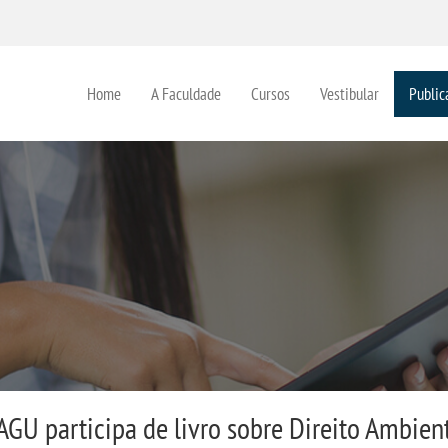
Home
A Faculdade
Cursos
Vestibular
Public
GU participa de livro sobre Direito Ambien