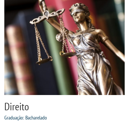
CPSA
PROUNI
CURSOS
BACHARELADOS
LICENCIATURAS
TECNOLÓGICOS
VESTIBULAR
Direito
INSCREVA-SE
Graduação: Bacharelado
TRANSFERÊNCIA