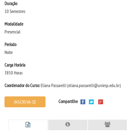
Duração
10 Semestres
SEGUNDA GRADUAÇÃO
Modalidade
Presencial
MATRÍCULA
Período
EDITAL
Noite
Carga Horária
PUBLICAÇÕES
3850 Horas
DESTAQUES
Coordenador do Curso:
Eliana Passarelli
(eliana.passarelli@uniesp.edu.br)
REVISTAS ELETRÔNICAS
Compartilhe
INSCREVA-SE
REVISTA TRANSVERSAL
UNIESP NEWS