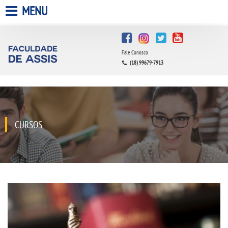
MENU
HOME
Fale Conosco
A FACULDADE
(18) 99679-7913
A UNIESP S.A.
QUEM SOMOS
CURSOS
INFRAESTRUTURA
BIBLIOTECA
CPA