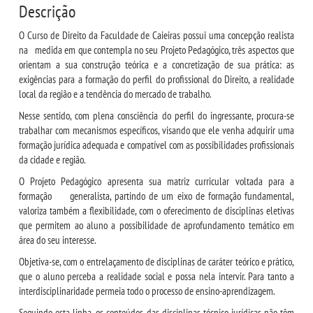
Descrição
REPOSITÓRIO
O Curso de Direito da Faculdade de Caieiras possui uma concepção realista
na medida em que contempla no seu Projeto Pedagógico, três aspectos que
orientam a sua construção teórica e a concretização de sua prática: as
MANUAIS
exigências para a formação do perfil do profissional do Direito, a realidade
local da região e a tendência do mercado de trabalho.
REGULAMENTOS
Nesse sentido, com plena consciência do perfil do ingressante, procura-se
trabalhar com mecanismos específicos, visando que ele venha adquirir uma
formação jurídica adequada e compatível com as possibilidades profissionais
REGIMENTOS
da cidade e região.
O Projeto Pedagógico apresenta sua matriz curricular voltada para a
RELATÓRIOS
formação generalista, partindo de um eixo de formação fundamental,
valoriza também a flexibilidade, com o oferecimento de disciplinas eletivas
CPA
que permitem ao aluno a possibilidade de aprofundamento temático em
área do seu interesse.
PPC
Objetiva-se, com o entrelaçamento de disciplinas de caráter teórico e prático,
que o aluno perceba a realidade social e possa nela intervir. Para tanto a
interdisciplinaridade permeia todo o processo de ensino-aprendizagem.
PLANOS
Seguindo esta linha, os conteúdos das disciplinas técnico-jurídicas não têm