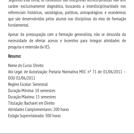
caráter exclusivamente dogmático, buscando a interdisciplinaridade nos
RESOLUÇÕES
referenciais históricos, sociológicos, políticos, antropológicos e econômicos
que são desenvolvidos pelos alunos nas disciplinas do eixo de formação
fundamental.
RELATOS
Apesar da preocupação com a formação generalista, não se descuida da
necessidade de ofertar acesso e incentivo para integrar atividades de
LOGIN
pesquisa e extensão da IES.
Resumo:
WEBMAIL
Nome do Curso: Direito
Ato Legal de Autorização: Portaria Normativa MEC nº 71 de 01/06/2011 –
PORTAL DE ALUNOS
DOU 02/06/2011
Regime Escolar: Semestral
Duração Mínima: 10 semestres
PORTAL DE PROFESSORES/ACADÊMICO
Duração Máxima: 15 semestres
Titulação: Bacharel em Direito
Atividades Complementares: 200 horas
UNIESP
Estágio Supervisionado: 300 horas
CONTATO