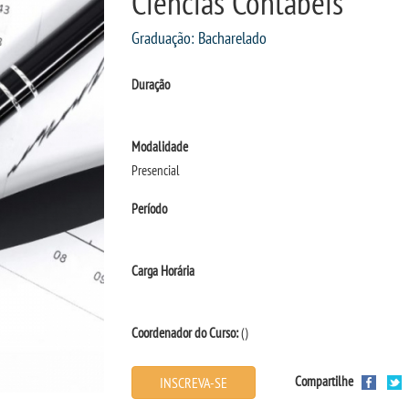
Ciências Contábeis
Graduação: Bacharelado
Duração
Modalidade
Presencial
Período
Carga Horária
Coordenador do Curso:
()
Compartilhe
INSCREVA-SE