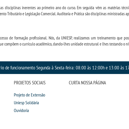
as disciplinas inerentes ao primeiro ano do curso. Em seguida vêm as matérias técni
o Tributário e Legislação Comercial. Auditoria e Prática são disciplinas ministradas ape
so de formação profissional. Nós, da UNIESP, realizamos um treinamento que poss
ue compõem o currículo acadêmico, dando-lhes unidade estrutural e lhes testando o ní
rio de funcionamento Segunda à Sexta-feira: 08:00 às 12:00h e 13:00 às 1
PROJETOS SOCIAIS
CURTA NOSSA PÁGINA
Projeto de Extensão
Uniesp Solidária
Ouvidoria