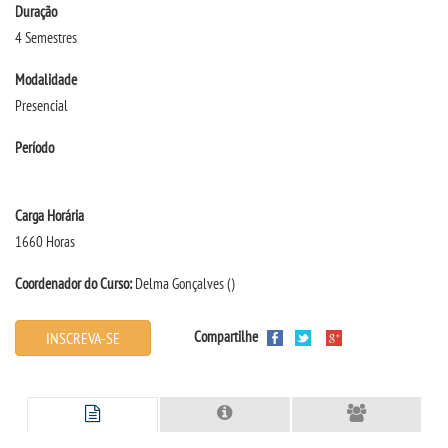
Duração
4 Semestres
SEGUNDA GRADUAÇÃO
Modalidade
Presencial
MATRÍCULA
Período
EDITAL
Carga Horária
PUBLICAÇÕES
1660 Horas
DESTAQUES
Coordenador do Curso:
Delma Gonçalves
()
REVISTAS ELETRÔNICAS
Compartilhe
INSCREVA-SE
REVISTA TRANSVERSAL
UNIESP NEWS