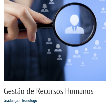
CPSA
PROUNI
CURSOS
BACHARELADOS
LICENCIATURAS
TECNOLÓGICOS
VESTIBULAR
Gestão de Recursos Humanos
INSCREVA-SE
Graduação: Tecnólogo
TRANSFERÊNCIA