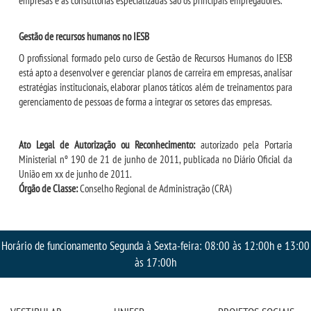
empresas e as consultorias especializadas são os principais empregadores.
RESOLUÇÕES
Gestão de recursos humanos no IESB
O profissional formado pelo curso de Gestão de Recursos Humanos do IESB
RELATOS
está apto a desenvolver e gerenciar planos de carreira em empresas, analisar
estratégias institucionais, elaborar planos táticos além de treinamentos para
LOGIN
gerenciamento de pessoas de forma a integrar os setores das empresas.
WEBMAIL
Ato Legal de Autorização ou Reconhecimento:
autorizado pela Portaria
Ministerial nº 190 de 21 de junho de 2011, publicada no Diário Oficial da
União em xx de junho de 2011.
PORTAL DE ALUNOS
Órgão de Classe:
Conselho Regional de Administração (CRA)
PORTAL DE PROFESSORES/ACADÊMICO
Horário de funcionamento Segunda à Sexta-feira: 08:00 às 12:00h e 13:00
UNIESP
às 17:00h
CONTATO