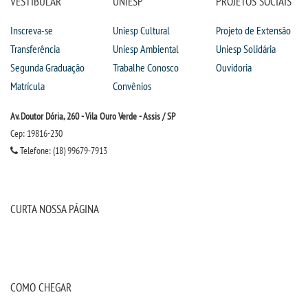
VESTIBULAR
UNIESP
PROJETOS SOCIAIS
IMPRENSA
Inscreva-se
Uniesp Cultural
Projeto de Extensão
Transferência
Uniesp Ambiental
Uniesp Solidária
TRABALHE CONOSCO
Segunda Graduação
Trabalhe Conosco
Ouvidoria
Matrícula
Convênios
OUVIDORIA
Av. Doutor Dória, 260 - Vila Ouro Verde - Assis / SP
Cep: 19816-230
Telefone: (18) 99679-7913
CURTA NOSSA PÁGINA
COMO CHEGAR