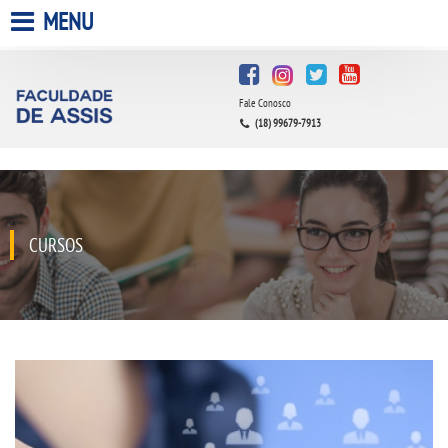
MENU
HOME
Fale Conosco
A FACULDADE
(18) 99679-7913
A UNIESP S.A.
QUEM SOMOS
CURSOS
INFRAESTRUTURA
BIBLIOTECA
CPA