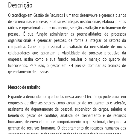
Descrição
REPOSITÓRIO
O tecnólogo em Gestão de Recursos Humanos desenvolve e gerencia planos
de carreira nas empresas, analisa estratégias institucionais, elabora planos
táticos e operacionais de recrutamento, seleção, avaliação e treinamento de
MANUAIS
pessoal. É sua função administrar as potencialidades de processos
organizacionais e gerenciar pessoas, de forma a integrar os setores da
REGULAMENTOS
companhia. Cabe ao profissional a avaliação da necessidade de novos
colaboradores que garantam a viabilidade do processo produtivo da
empresa, assim como é sua função realizar o manejo do quadro de
REGIMENTOS
funcionários. Para isso, o gestor em RH precisa dominar as técnicas de
gerenciamento de pessoas.
RELATÓRIOS
Mercado de trabalho
CPA
É grande a demanda por graduados nessa área. O tecnólogo pode atuar em
empresas de diversos setores como consultor de recrutamento e seleção,
assistente de departamento de pessoal, supervisor de cargos, salários e
PPC
benefícios, gestor de conflitos, analista de treinamento e de recursos
humanos, desenvolvimento e comportamento organizacional, chegando a
PLANOS
gerente de recursos humanos. O departamento de recursos humanos das