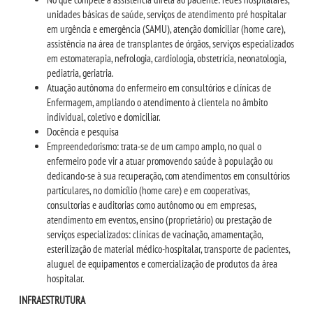
unidades básicas de saúde, serviços de atendimento pré hospitalar
RESOLUÇÕES
em urgência e emergência (SAMU), atenção domiciliar (home care),
assistência na área de transplantes de órgãos, serviços especializados
em estomaterapia, nefrologia, cardiologia, obstetrícia, neonatologia,
RELATOS
pediatria, geriatria.
Atuação autônoma do enfermeiro em consultórios e clínicas de
LOGIN
Enfermagem, ampliando o atendimento à clientela no âmbito
individual, coletivo e domiciliar.
Docência e pesquisa
WEBMAIL
Empreendedorismo: trata-se de um campo amplo, no qual o
enfermeiro pode vir a atuar promovendo saúde à população ou
dedicando-se à sua recuperação, com atendimentos em consultórios
PORTAL DE ALUNOS
particulares, no domicílio (home care) e em cooperativas,
consultorias e auditorias como autônomo ou em empresas,
PORTAL DE PROFESSORES/ACADÊMICO
atendimento em eventos, ensino (proprietário) ou prestação de
serviços especializados: clínicas de vacinação, amamentação,
esterilização de material médico-hospitalar, transporte de pacientes,
UNIESP
aluguel de equipamentos e comercialização de produtos da área
hospitalar.
CONTATO
INFRAESTRUTURA