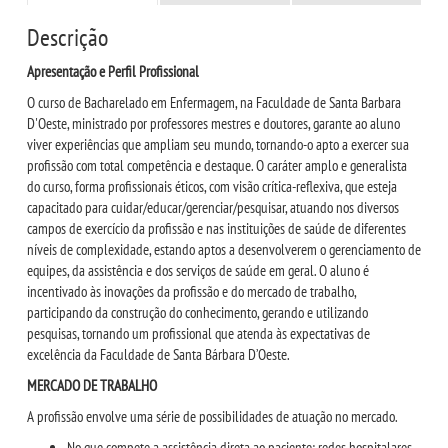
Descrição
REPOSITÓRIO
Apresentação e Perfil Profissional
MANUAIS
O curso de Bacharelado em Enfermagem, na Faculdade de Santa Barbara
D'Oeste, ministrado por professores mestres e doutores, garante ao aluno
viver experiências que ampliam seu mundo, tornando-o apto a exercer sua
REGULAMENTOS
profissão com total competência e destaque. O caráter amplo e generalista
do curso, forma profissionais éticos, com visão crítica-reflexiva, que esteja
capacitado para cuidar/educar/gerenciar/pesquisar, atuando nos diversos
REGIMENTOS
campos de exercício da profissão e nas instituições de saúde de diferentes
níveis de complexidade, estando aptos a desenvolverem o gerenciamento de
RELATÓRIOS
equipes, da assistência e dos serviços de saúde em geral. O aluno é
incentivado às inovações da profissão e do mercado de trabalho,
participando da construção do conhecimento, gerando e utilizando
CPA
pesquisas, tornando um profissional que atenda às expectativas de
excelência da Faculdade de Santa Bárbara D’Oeste.
PPC
MERCADO DE TRABALHO
A profissão envolve uma série de possibilidades de atuação no mercado.
PLANOS
No que compete a assistência direta ao paciente: redes hospitalares,