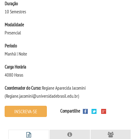
Duração
10 Semestres
SEGUNDA GRADUAÇÃO
Modalidade
Presencial
MATRÍCULA
Período
EDITAL
Manhã | Noite
Carga Horária
PUBLICAÇÕES
4080 Horas
DESTAQUES
Coordenador do Curso:
Regiane Aparecida Jacomini
(Regiane.jacomini@universidadebrasil.edu.br)
REVISTAS ELETRÔNICAS
Compartilhe
INSCREVA-SE
REVISTA TRANSVERSAL
UNIESP NEWS