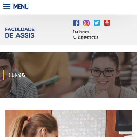
MENU
HOME
Fale Conosco
A FACULDADE
(18) 99679-7913
A UNIESP S.A.
QUEM SOMOS
CURSOS
INFRAESTRUTURA
BIBLIOTECA
CPA