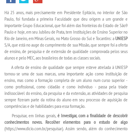
Há 25 anos, mais precisamente em Presidente Epitácio, no interior de São
SEGUNDA GRADUAÇÃO
Paulo, foi fundada a primeira Faculdade que deu origem a um grande e
importante Grupo Educacional, que foi além das fronteiras do Estado de São9
MATRÍCULA
Paulo e hoje, em seu Jubileu de Prata, tem Instituições de Ensino Superior no
Rio de Janeiro, em Minas Gerais, no Mato Grosso do Sul e Tocantins: a
UNIESP
S/A, que está no auge do cumprimento de sua Missão, que sempre foi a oferta
EDITAL
de ensino, de pesquisa e de extensão de qualidade comprovada pelos seus
alunos e pelo MEC, aos brasileiros de todas as classes sociais.
EDITAL MEDICINA
A oferta de ensino de qualidade que sempre esteve atrelada à UNIESP
tornou-se uma de suas marcas, uma importante ação como instituição de
ensino, mas como a formação completa de um aluno num curso superior -
PUBLICAÇÕES
como profissional, como cidadão e como indivíduo - passa pela tríade
indissociável do ensino, da pesquisa e da extensão, as atividades de pesquisa
DESTAQUES
sempre fizeram parte da rotina do aluno em seu processo de aquisição de
competências e de habilidades para essa formação.
UNIESP NEWS
Pesquisar, em linhas gerais,
é Investigar, com a finalidade de descobrir
conhecimentos novos. Recolher elementos para o estudo de algo
(
https://www.dicio.com.br/pesquisar). A
ssim sendo, além do conhecimento
BOLETINS