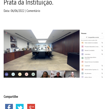
Prata da Instituição.
CPSA
Data: 06/06/2022 | Comentário
PROUNI
CURSOS
BACHARELADOS
LICENCIATURAS
TECNOLÓGICOS
VESTIBULAR
INSCREVA-SE
Compartilhe
TRANSFERÊNCIA