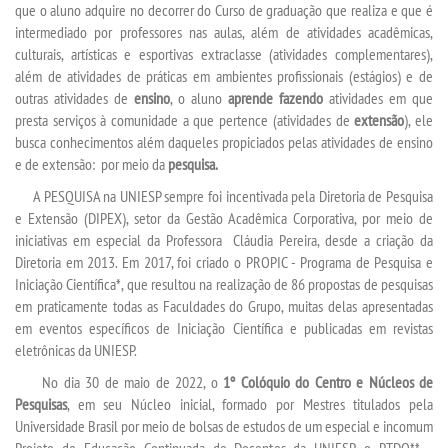
que o aluno adquire no decorrer do Curso de graduação que realiza e que é
intermediado por professores nas aulas, além de atividades acadêmicas,
REPOSITÓRIO
culturais, artísticas e esportivas extraclasse (atividades complementares),
além de atividades de práticas em ambientes profissionais (estágios) e de
outras atividades de
ensino
, o aluno
aprende fazendo
atividades em que
PDI
presta serviços à comunidade a que pertence (atividades de
extensão
), ele
busca conhecimentos além daqueles propiciados pelas atividades de ensino
PORTARIAS
e de extensão: por meio da
pesquisa.
A PESQUISA na UNIESP sempre foi incentivada pela Diretoria de Pesquisa
LOGIN
e Extensão (DIPEX), setor da Gestão Acadêmica Corporativa, por meio de
iniciativas em especial da Professora Cláudia Pereira, desde a criação da
Diretoria em 2013. Em 2017, foi criado o PROPIC - Programa de Pesquisa e
WEBMAIL
Iniciação Científica*, que resultou na realização de 86 propostas de pesquisas
em praticamente todas as Faculdades do Grupo, muitas delas apresentadas
PORTAL DE ALUNOS
em eventos específicos de Iniciação Científica e publicadas em revistas
eletrônicas da UNIESP.
PORTAL DE PROFESSORES/ACADÊMICO
No dia 30 de maio de 2022, o
1º Colóquio do Centro e Núcleos de
Pesquisas
, em seu Núcleo inicial, formado por Mestres titulados pela
Universidade Brasil por meio de bolsas de estudos de um especial e incomum
UNIESP
Projeto de Educação Continuada de Docentes da UNIESP, o PTDO** -