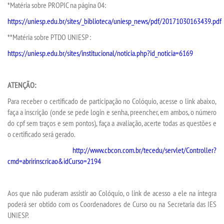
*Matéria sobre PROPIC na página 04:
https://uniesp.edu.br/sites/_biblioteca/uniesp_news/pdf/20171030163439.pdf
**Matéria sobre PTDO UNIESP :
https://uniesp.edu.br/sites/institucional/noticia.php?id_noticia=6169
ATENÇÃO:
Para receber o certificado de participação no Colóquio, acesse o link abaixo,
faça a inscrição (onde se pede login e senha, preencher, em ambos, o número
do cpf sem traços e sem pontos), faça a avaliação, acerte todas as questões e
o certificado será gerado.
http://www.cbcon.com.br/tecedu/servlet/Controller?
cmd=abririnscricao&idCurso=2194
Aos que não puderam assistir ao Colóquio, o link de acesso a ele na íntegra
poderá ser obtido com os Coordenadores de Curso ou na Secretaria das IES
UNIESP.