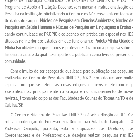
Programa de Apoio à Titulação Docente, vem marcar a institucionalização da
Pesquisa na Instituição, oficializando o Centro e os Núcleos atuais em todas as
CONTATO
Unidades do Grupo-
Núcleo de Pesquisa em Ciências Ambientais
;
Núcleo de
Pesquisa em Saúde Humana
e
Núcleo de Pesquisa em Linguagens e Ensino
-
IMPRENSA
dando continuidade ao
PROPIC
e colocando em prática, em especial nas IES
situadas no interior dos Estados em que funcionam, o
Projeto Minha Cidade e
TRABALHE CONOSCO
Minha Faculdade
, em que alunos e professores fazem uma pesquisa sobre a
história da cidade da qual fazem parte e a publicam como livro de presente à
comunidade.
OUVIDORIA
Com o intuito de ter espaços de qualidade para publicação das pesquisas
realizadas no Centro de Pesquisas UNIESP , 2022 tem sido um ano muito
especial no que se refere às novas edições de revistas eletrônicas já
existentes, mas principalmente na criação e no funcionamento de novas
revistas, já tomando corpo as das Faculdades de Colinas do Tocantins/TO e de
Caieiras/SP.
O Centro e Núcleos de Pesquisas UNIESP está sob a direção da DIPEX e
sob a coordenação do Professor Pós-Doutor João Adalberto Campato Jr. O
Professor Campato, portanto, está à disposição dos Diretores, dos
Coordenadores e de Professores que desejam realizar pesquisas nas IES