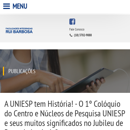
MENU
HOME
Fale Conosco
(18) 3702-9888
A FACULDADE
A UNIESP S.A.
QUEM SOMOS
PUBLICAÇÕES
INFRAESTRUTURA
BIBLIOTECA
A UNIESP tem História! - O 1º Colóquio
do Centro e Núcleos de Pesquisa UNIESP
CPA
e seus muitos significados no Jubileu de