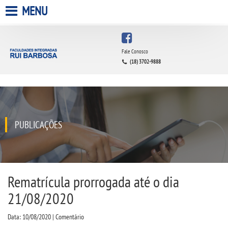
MENU
HOME
Fale Conosco
(18) 3702-9888
A FACULDADE
A UNIESP S.A.
QUEM SOMOS
PUBLICAÇÕES
INFRAESTRUTURA
BIBLIOTECA
Rematrícula prorrogada até o dia
21/08/2020
CPA
Data: 10/08/2020 | Comentário