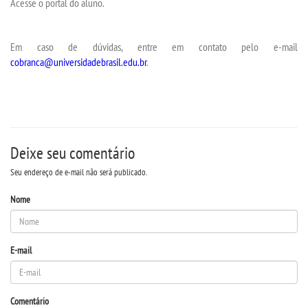
Acesse o portal do aluno.
REPOSITÓRIO
Em caso de dúvidas, entre em contato pelo e-mail
cobranca@universidadebrasil.edu.br
.
PDI
PORTARIAS
LOGIN
Deixe seu comentário
Seu endereço de e-mail não será publicado.
WEBMAIL
Nome
PORTAL DE ALUNOS
E-mail
PORTAL DE PROFESSORES/ACADÊMICO
UNIESP
Comentário