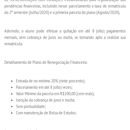
pendências financeiras, incluindo nesse parcelamento a taxa de rematrícula
do 2º semestre (Julho/2020) e a primeira parcela do plano (Agosto/2020).
SEGUNDA GRADUAÇÃO
Aderindo, o aluno pode efetuar a quitação em até 8 (oito) pagamentos
MATRÍCULA
mensais, sem cobrança de juros ou multa, se tornando apto a realizar sua
rematrícula.
EDITAL
Detalhamento de Plano de Renegociação Financeira:
EDITAL MEDICINA
PUBLICAÇÕES
Entrada de no mínimo 20% (vinte porcento);
Parcelamento em até 8 (oito) vezes;
Valor Mínimo da parcela em R$100,00 (cem reais);
DESTAQUES
Isenção da cobrança de juros e multa;
Sem pontualidade;
UNIESP NEWS
Com manutenção de Bolsa de Estudos.
BOLETINS