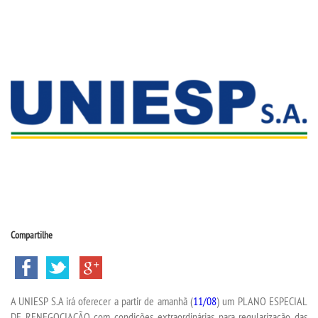
CPSA
PROUNI
CURSOS
BACHARELADOS
LICENCIATURAS
TECNOLÓGICOS
Compartilhe
VESTIBULAR
INSCREVA-SE
A UNIESP S.A irá oferecer a partir de amanhã (
11/08
) um PLANO ESPECIAL
DE RENEGOCIAÇÃO com condições extraordinárias para regularização das
TRANSFERÊNCIA